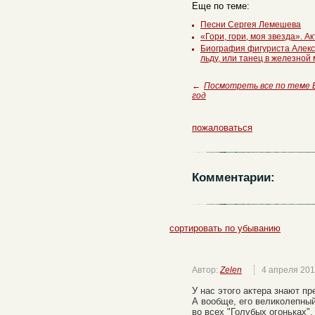
Еще по теме:
Песни Сергея Лемешева
«Гори, гори, моя звезда». А
Биография фигуриста Алекс
льду, или танец в железной 
←
Посмотреть все по теме
год
пожаловаться
Комментарии:
сортировать по убыванию
Автор:
Zelen
4 апреля 20
У нас этого актера знают п
А вообще, его великолепный
во всех "Голубых огоньках".