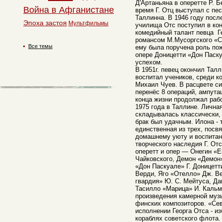
Д'Артаньяна в оперетте Р. Б
Война в Афганистане
время Г. Отц выступал с пе
Таллинна. В 1946 году посл
Эпоха застоя
Мультфильмы
училища Отс поступил в ко
комедийный талант певца Ге
романсом М.Мусоргского «С
Все темы
ему была поручена роль по
опере Доницетти «Дон Паск
успехом.
В 1951г. певец окончил Тал
воспитал учеников, среди к
Михаил Чуев. В расцвете си
перенёс 8 операций, ампутац
конца жизни продолжал рабо
1975 года в Таллине. Личн
складывалась классически, 
брак был удачным. Илона - т
единственная из трех, посв
домашнему уюту и воспита
творческого наследия Г. От
оперетт и опер — Онегин «Е
Чайковского, Демон «Демон
«Дон Паскуале» Г. Доницетт
Верди, Яго «Отелло» Дж. В
гвардия» Ю. С. Мейтуса, Да
Тасилло «Марица» И. Кальма
произведения камерной музы
финских композиторов. «Се
исполнении Георга Отса - и
кораблях советского флота