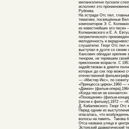
меланхолично пускали слезу
исполнял это проникновенно
Рублева.
На эстраде Отс пел, главны
тематики, посвящённые Вел
композиторов Э. С. Колмано
из известнейших его песен 
Колмановского и Е. А. Евту
патриотического произведен
мелодичность и вкрадчивост
слушателю. Георг Отс пел на
выступал в дуэте со своим
Хансович обладал крепким 
тенором, не терявшем своей
преклонном возрасте. С 1951
задействован в девяти полн
которых до сих пор можно 
отечественной фильмографи
— «Мистер Икс», по сюжету
«Принцесса цирка»,1960 — 
«Демон» (фильм-опера),196
«Когда песня не кончается»
«Похищение» (фильм-концер
(песни к фильму),1972 — «
Д. Кабалевского. Георг Отс 
Перед одним из выступлени
опасалась, что возбужденн
волосы на память. Такова 
Отса названа улица в центр
Эстонский драматический т