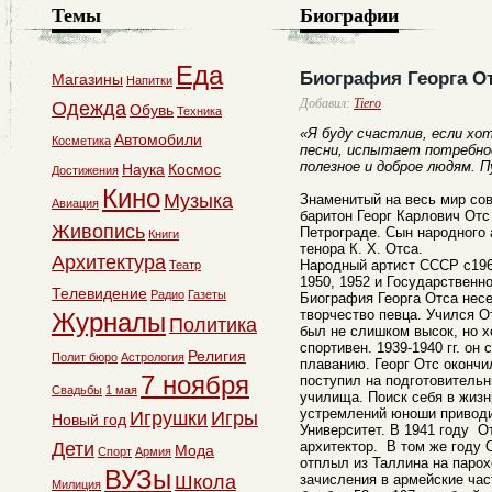
Темы
Биографии
Еда
Биография Георга О
Магазины
Напитки
Добавил:
Tiero
Одежда
Обувь
Техника
«Я буду счастлив, если хот
Автомобили
Косметика
песни, испытает потребно
полезное и доброе людям. П
Наука
Космос
Достижения
Кино
Музыка
Знаменитый на весь мир со
Авиация
баритон Георг Карлович Отс
Живопись
Петрограде. Сын народного 
Книги
тенора К. Х. Отса.
Архитектура
Народный артист СССР с196
Театр
1950, 1952 и Государственн
Телевидение
Радио
Газеты
Биография Георга Отса несе
творчество певца. Учился 
Журналы
Политика
был не слишком высок, но 
спортивен. 1939-1940 гг. он
Религия
Полит бюро
Астрология
плаванию. Георг Отс окончи
7 ноября
поступил на подготовительн
Свадьбы
1 мая
училища. Поиск себя в жизн
устремлений юноши приводи
Игрушки
Игры
Новый год
Университет. В 1941 году О
Дети
архитектор. В том же году
Мода
Спорт
Армия
отплыл из Таллина на паро
ВУЗы
Школа
зачисления в армейские час
Милиция