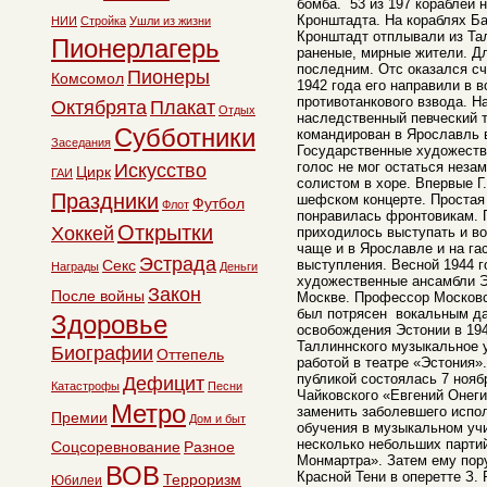
бомба. 53 из 197 кораблей 
Кронштадта. На кораблях Б
НИИ
Стройка
Ушли из жизни
Кронштадт отплывали из Та
Пионерлагерь
раненые, мирные жители. Дл
последним. Отс оказался сч
Пионеры
Комсомол
1942 года его направили в 
противотанкового взвода. Н
Октябрята
Плакат
Отдых
наследственный певческий 
Субботники
командирован в Ярославль 
Заседания
Государственные художеств
голос не мог остаться неза
Искусство
Цирк
ГАИ
солистом в хоре. Впервые Г
Праздники
шефском концерте. Простая
Футбол
Флот
понравилась фронтовикам. П
Открытки
Хоккей
приходилось выступать и во
чаще и в Ярославле и на га
Эстрада
Секс
выступления. Весной 1944 
Награды
Деньги
художественные ансамбли Э
Закон
После войны
Москве. Профессор Московс
был потрясен вокальным да
Здоровье
освобождения Эстонии в 194
Таллиннского музыкальное 
Биографии
Оттепель
работой в театре «Эстония»
публикой состоялась 7 нояб
Дефицит
Катастрофы
Песни
Чайковского «Евгений Онег
Метро
заменить заболевшего испол
Премии
Дом и быт
обучения в музыкальном учи
несколько небольших парти
Соцсоревнование
Разное
Монмартра». Затем ему пор
ВОВ
Красной Тени в оперетте З.
Терроризм
Юбилеи