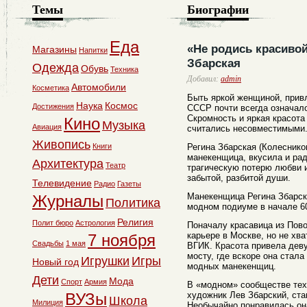
Темы
Биографии
Еда
«Не родись красиво
Магазины
Напитки
Збарская
Одежда
Обувь
Техника
Добавил:
admin
Автомобили
Косметика
Быть яркой женщиной, прив
Наука
Космос
Достижения
СССР почти всегда означал
Скромность и яркая красота
Кино
Музыка
Авиация
считались несовместимыми
Живопись
Книги
Регина Збарская (Колесников
манекенщица, вкусила и ра
Архитектура
Театр
трагическую потерю любви 
забытой, разбитой души.
Телевидение
Радио
Газеты
Манекенщица Регина Збарск
Журналы
Политика
модном подиуме в начале 60
Религия
Полит бюро
Астрология
Поначалу красавица из Пов
карьере в Москве, но не хв
7 ноября
Свадьбы
1 мая
ВГИК. Красота привела дев
мосту, где вскоре она стал
Игрушки
Игры
Новый год
модных манекенщиц.
Дети
Мода
Спорт
Армия
В «модном» сообществе тех
ВУЗы
художник Лев Збарский, ст
Школа
Милиция
Необычайно понравилась о