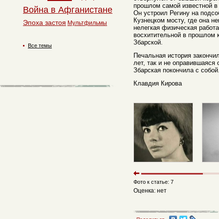
прошлом самой известной в
Война в Афганистане
Он устроил Регину на подс
Кузнецком мосту, где она не
Эпоха застоя
Мультфильмы
нелегкая физическая работа
восхитительной в прошлом 
Збарской.
Все темы
Печальная история закончил
лет, так и не оправившаяся
Збарская покончила с собой
Клавдия Кирова
Фото к статье: 7
Оценка: нет