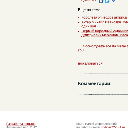
Поделиться
Еще по теме:
Королева эпизодов актриса
Актер Михаил Иванович Пуго
один шаг»
Первый народный художник 
Дмитриевич Меркулов. Масо
←
Посмотреть все по теме
год
пожаловаться
Комментарии:
Разработка портала
Книга жалоб и предложений
Артимедия веб, 2012
по работе сайта:
rodina@22-91.ru