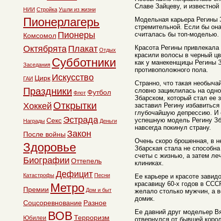
Славе Зайцеву, и известной
НИИ
Стройка
Ушли из жизни
Пионерлагерь
Модельная карьера Регины 
стремительной. Если бы она
Пионеры
считалась бы топ-моделью.
Комсомол
Октябрята
Плакат
Красота Регины привлекала
Отдых
красили волосы в черный цв
Субботники
как у манекенщицы Регины З
Заседания
противоположного пола.
Искусство
Цирк
ГАИ
Странно, что такая необыч
Праздники
словно зациклилась на одн
Футбол
Флот
Збарском, который стал ее 
Открытки
Хоккей
заставил Регину избавиться 
глубочайшую депрессию. И 
Эстрада
Секс
успешную модель Регину Зб
Награды
Деньги
навсегда покинул страну.
Закон
После войны
Очень скоро брошенная, в н
Здоровье
Збарская стала не способна
счеты с жизнью, а затем ле
Биографии
Оттепель
клиниках.
Дефицит
Катастрофы
Песни
Ее карьере и красоте зави
красавицу 60-х годов в ССС
Метро
Премии
Дом и быт
желало столько мужчин, а в
домик.
Соцсоревнование
Разное
Ее давний друг модельер В
ВОВ
Терроризм
Юбилеи
отвернулся от бывшей коро