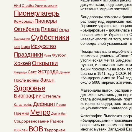
наше время историки распо
документами, подтверждающ
НИИ
Стройка
Ушли из жизни
истязания мирных жителей.
Пионерлагерь
Бандеровцы помогали фашис
Пионеры
Комсомол
расправу над еврейским на
Германии украинская национ
Октябрята
Плакат
Отдых
«бандеровцев» добавилась 
независимости Украины от С
Субботники
Заседания
независимости от того, что
сопредельной украинской те
Искусство
Цирк
ГАИ
Немцы называли подобные а
Праздники
Футбол
Флот
«самоочищением». «Салют У
утопическая мечта Бандеры.
Открытки
Хоккей
лукаво, и вызывает симпто
акции проходили на всех те
Эстрада
Секс
Награды
Деньги
врагом в 1941 году СССР. И 
«бандеровцами» за 1941 год
Закон
После войны
около 5000 мирных жителей
Здоровье
Материалы пыток, расправ 
детьми снимались для верху
Биографии
Оттепель
стала документальным подт
Дефицит
истории геноцида, жестокос
Катастрофы
Песни
националистов - бандеровце
Метро
Премии
Дом и быт
Фотографии Львовских погр
«бандеровцами» - приспешн
Соцсоревнование
Разное
разошлись по всему послево
ВОВ
многих музеях Западной Евр
Терроризм
Юбилеи