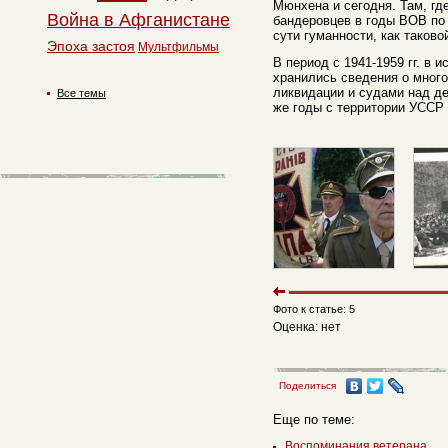
Мюнхена и сегодня. Там, гд
Война в Афганистане
бандеровцев в годы ВОВ п
сути гуманности, как таково
Эпоха застоя
Мультфильмы
В период с 1941-1959 гг. в 
хранились сведения о мног
ликвидации и судами над де
Все темы
же годы с территории УССР
Фото к статье: 5
Оценка: нет
Поделиться
Еще по теме:
Воспоминания ветерана