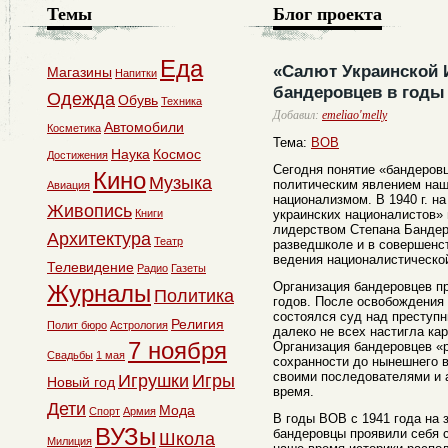
Темы
Блог проекта
Еда
«Салют Украинской 
Магазины
Напитки
бандеровцев в годы
Одежда
Обувь
Техника
Добавил:
emeliao'melly
Автомобили
Косметика
Тема:
ВОВ
Наука
Космос
Достижения
Сегодня понятие «бандеров
Кино
Музыка
политическим явлением наш
Авиация
национализмом. В 1940 г. н
Живопись
Книги
украинских националистов»
лидерством Степана Бандер
Архитектура
Театр
разведшколе и в совершенс
ведения националистическо
Телевидение
Радио
Газеты
Организация бандеровцев п
Журналы
Политика
годов. После освобождения
состоялся суд над преступн
Религия
Полит бюро
Астрология
далеко не всех настигла ка
7 ноября
Организация бандеровцев «
Свадьбы
1 мая
сохранности до нынешнего 
своими последователями и 
Игрушки
Игры
Новый год
время.
Дети
Мода
Спорт
Армия
В годы ВОВ с 1941 года на 
ВУЗы
бандеровцы проявили себя с
Школа
Милиция