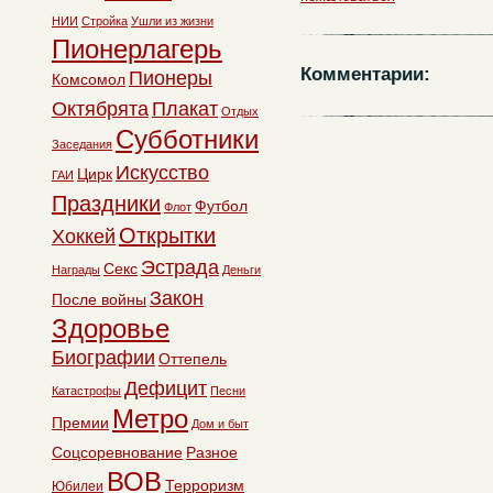
НИИ
Стройка
Ушли из жизни
Пионерлагерь
Комментарии:
Пионеры
Комсомол
Октябрята
Плакат
Отдых
Субботники
Заседания
Искусство
Цирк
ГАИ
Праздники
Футбол
Флот
Открытки
Хоккей
Эстрада
Секс
Награды
Деньги
Закон
После войны
Здоровье
Биографии
Оттепель
Дефицит
Катастрофы
Песни
Метро
Премии
Дом и быт
Соцсоревнование
Разное
ВОВ
Терроризм
Юбилеи