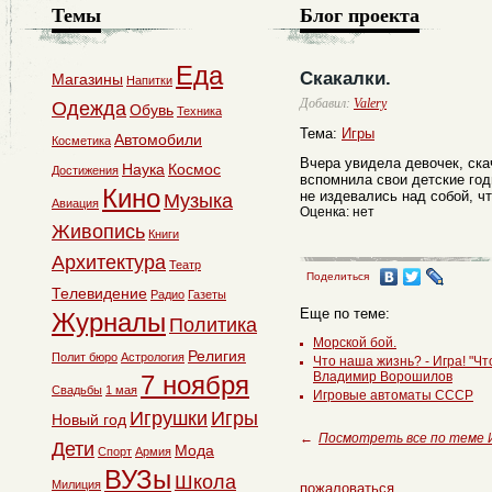
Темы
Блог проекта
Еда
Скакалки.
Магазины
Напитки
Добавил:
Valery
Одежда
Обувь
Техника
Тема:
Игры
Автомобили
Косметика
Вчера увидела девочек, ска
Наука
Космос
Достижения
вспомнила свои детские год
Кино
не издевались над собой, чт
Музыка
Авиация
Оценка: нет
Живопись
Книги
Архитектура
Театр
Поделиться
Телевидение
Радио
Газеты
Еще по теме:
Журналы
Политика
Морской бой.
Религия
Полит бюро
Астрология
Что наша жизнь? - Игра! "Чт
Владимир Ворошилов
7 ноября
Свадьбы
1 мая
Игровые автоматы СССР
Игрушки
Игры
Новый год
←
Посмотреть все по теме 
Дети
Мода
Спорт
Армия
ВУЗы
Школа
Милиция
пожаловаться