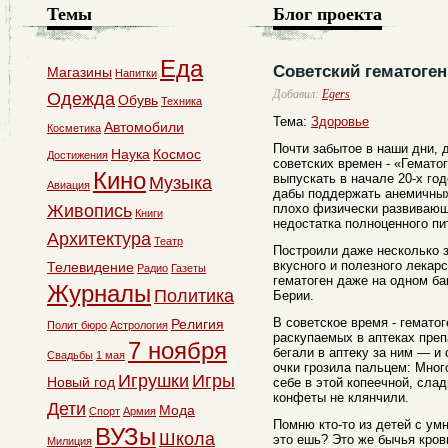
Темы
Блог проекта
Еда
Советский гематоген
Магазины
Напитки
Добавил:
Egers
Одежда
Обувь
Техника
Тема:
Здоровье
Автомобили
Косметика
Почти забытое в наши дни, 
Наука
Космос
Достижения
советских времен - «Гемато
Кино
выпускать в начале 20-х год
Музыка
Авиация
дабы поддержать анемичны
Живопись
плохо физически развивающи
Книги
недостатка полноценного пи
Архитектура
Театр
Построили даже несколько з
вкусного и полезного лекар
Телевидение
Радио
Газеты
гематоген даже на одном ба
Журналы
Политика
Берии.
В советское время - гемато
Религия
Полит бюро
Астрология
раскупаемых в аптеках преп
7 ноября
бегали в аптеку за ним — и 
Свадьбы
1 мая
очки грозила пальцем: Мног
Игрушки
Игры
Новый год
себе в этой копеечной, слад
конфеты не клянчили.
Дети
Мода
Спорт
Армия
Помню кто-то из детей с ум
ВУЗы
Школа
это ешь? Это же бычья кров
Милиция