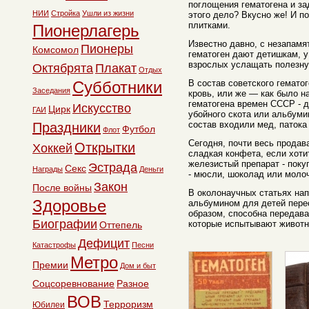
поглощения гематогена и за
НИИ
Стройка
Ушли из жизни
этого дело? Вкусно же! И по
плитками.
Пионерлагерь
Известно давно, с незапамя
Пионеры
Комсомол
гематоген дают детишкам, 
взрослых услащать полезну
Октябрята
Плакат
Отдых
Субботники
В состав советского гемато
Заседания
кровь, или же — как было н
гематогена времен СССР - 
Искусство
Цирк
ГАИ
убойного скота или альбуми
состав входили мед, патока
Праздники
Футбол
Флот
Сегодня, почти весь продав
Открытки
Хоккей
сладкая конфета, если хоти
железистый препарат - поку
Эстрада
Секс
Награды
Деньги
- мюсли, шоколад или молоч
Закон
После войны
В околонаучных статьях нап
Здоровье
альбумином для детей перес
образом, способна передав
Биографии
которые испытывают животн
Оттепель
Дефицит
Катастрофы
Песни
Метро
Премии
Дом и быт
Соцсоревнование
Разное
ВОВ
Терроризм
Юбилеи