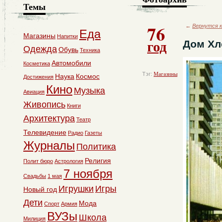
Темы
76
←
Вернутся к
Еда
Магазины
Напитки
год
Дом Хл
Одежда
Обувь
Техника
Автомобили
Косметика
Тэг:
Магазины
Наука
Космос
Достижения
Кино
Музыка
Авиация
Живопись
Книги
Архитектура
Театр
Телевидение
Радио
Газеты
Журналы
Политика
Религия
Полит бюро
Астрология
7 ноября
Свадьбы
1 мая
Игрушки
Игры
Новый год
Дети
Мода
Спорт
Армия
ВУЗы
Школа
Милиция