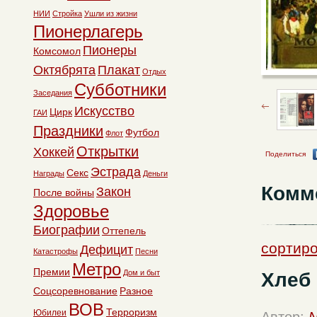
НИИ
Стройка
Ушли из жизни
Пионерлагерь
Пионеры
Комсомол
Октябрята
Плакат
Отдых
Субботники
Заседания
Искусство
Цирк
ГАИ
Праздники
Футбол
Флот
Открытки
Хоккей
Поделиться
Эстрада
Секс
Награды
Деньги
Комм
Закон
После войны
Здоровье
Биографии
Оттепель
сортиро
Дефицит
Катастрофы
Песни
Метро
Премии
Хлеб
Дом и быт
Соцсоревнование
Разное
ВОВ
Терроризм
Юбилеи
Автор:
N