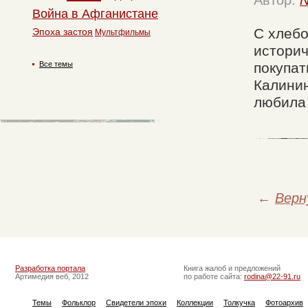
Война в Афганистане
С хлебо
Эпоха застоя
Мультфильмы
историч
покупат
Все темы
Калинин
любила 
←
Верн
Разработка портала
Книга жалоб и предложений
Артимедия веб, 2012
по работе сайта:
rodina@22-91.ru
Темы
Фольклор
Свидетели эпохи
Коллекции
Толкучка
Фотоархив