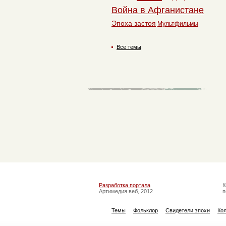
Война в Афганистане
Эпоха застоя
Мультфильмы
Все темы
Разработка портала
К
Артимедия веб, 2012
п
Темы
Фольклор
Свидетели эпохи
Ко