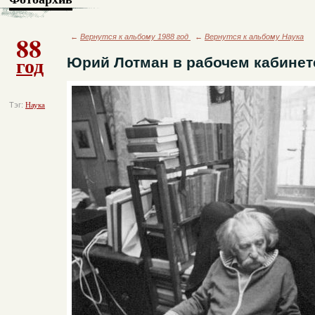
88
←
Вернутся к альбому 1988 год
←
Вернутся к альбому Наука
год
Юрий Лотман в рабочем кабинет
Тэг:
Наука