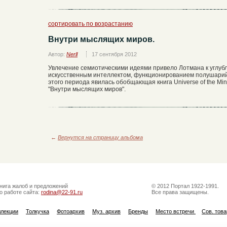
сортировать по возрастанию
Внутри мыслящих миров.
Автор:
Nerll
17 сентября 2012
Увлечение семиотическими идеями привело Лотмана к углуб
искусственным интеллектом, функционированием полушарий
этого периода явилась обобщающая книга Universe of the Mi
"Внутри мыслящих миров".
←
Вернутся на страницу альбома
нига жалоб и предложений
© 2012 Портал 1922-1991.
о работе сайта:
rodina@22-91.ru
Все права защищены.
ллекции
Толкучка
Фотоархив
Муз. архив
Бренды
Место встречи
Сов. тов