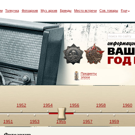
ии
Толкучка
Фотоархив
Муз. архив
Бренды
Место встречи
Сов. товары
Еще
Предметы
эпохи
1952
1954
1956
1958
1960
1951
1953
1955
1957
1959
Фотоархив