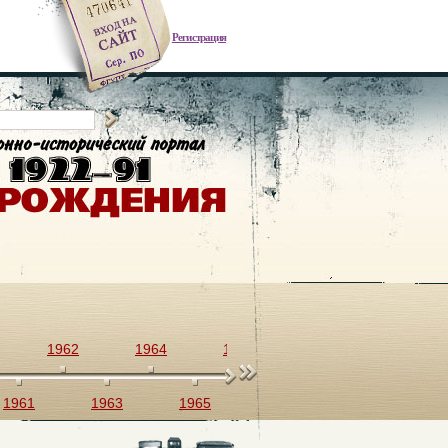
Регистрация
1962
1964
1966
1968
1970
1961
1963
1965
1967
1969