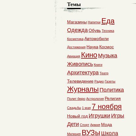
Темы
Еда
Магазины
Напитки
Одежда
Обувь
Техника
Автомобили
Косметика
Наука
Космос
Достижения
Кино
Музыка
Авиация
Живопись
Книги
Архитектура
Театр
Телевидение
Радио
Газеты
Журналы
Политика
Религия
Полит бюро
Астрология
7 ноября
Свадьбы
1 мая
Игрушки
Игры
Новый год
Дети
Мода
Спорт
Армия
ВУЗы
Школа
Милиция