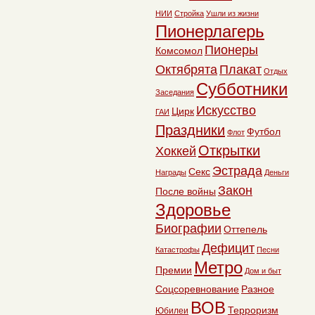
НИИ
Стройка
Ушли из жизни
Пионерлагерь
Пионеры
Комсомол
Октябрята
Плакат
Отдых
Субботники
Заседания
Искусство
Цирк
ГАИ
Праздники
Футбол
Флот
Открытки
Хоккей
Эстрада
Секс
Награды
Деньги
Закон
После войны
Здоровье
Биографии
Оттепель
Дефицит
Катастрофы
Песни
Метро
Премии
Дом и быт
Соцсоревнование
Разное
ВОВ
Терроризм
Юбилеи