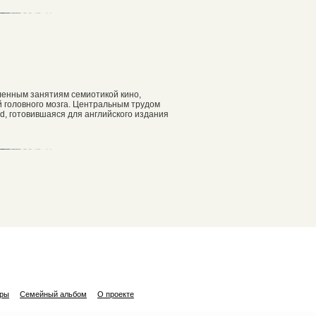
ленным занятиям семиотикой кино,
 головного мозга. Центральным трудом
nd, готовившаяся для английского издания
ары
Семейный альбом
О проекте