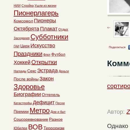
НИИ
Стройка
Ушли из жизни
Пионерлагерь
Пионеры
Комсомол
Октябрята
Плакат
Отдых
Субботники
Заседания
Искусство
Цирк
ГАИ
Поделиться
Праздники
Футбол
Флот
Комм
Открытки
Хоккей
Эстрада
Секс
Награды
Деньги
Закон
После войны
сортиро
Здоровье
Биографии
Оттепель
Дефицит
Катастрофы
Песни
Метро
Автор:
Z
Премии
Дом и быт
Соцсоревнование
Разное
Однако 
ВОВ
Терроризм
Юбилеи