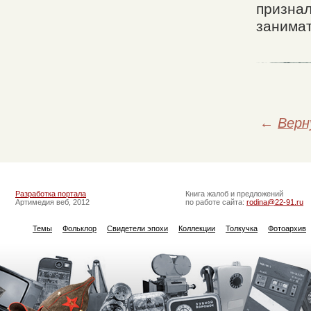
признал
занимат
←
Верн
Разработка портала
Книга жалоб и предложений
Артимедия веб, 2012
по работе сайта:
rodina@22-91.ru
Темы
Фольклор
Свидетели эпохи
Коллекции
Толкучка
Фотоархив