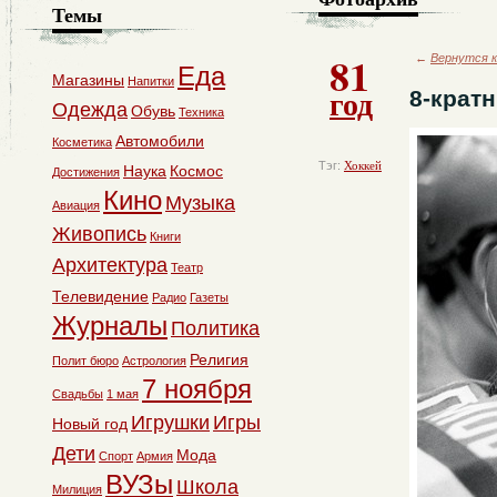
Темы
81
←
Вернутся к
Еда
Магазины
Напитки
год
8-крат
Одежда
Обувь
Техника
Автомобили
Косметика
Тэг:
Хоккей
Наука
Космос
Достижения
Кино
Музыка
Авиация
Живопись
Книги
Архитектура
Театр
Телевидение
Радио
Газеты
Журналы
Политика
Религия
Полит бюро
Астрология
7 ноября
Свадьбы
1 мая
Игрушки
Игры
Новый год
Дети
Мода
Спорт
Армия
ВУЗы
Школа
Милиция