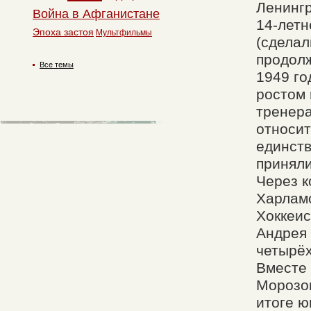
Ленингр
Война в Афганистане
14-летн
Эпоха застоя
Мультфильмы
(сделал
продолж
Все темы
1949 го
ростом 
тренера
относит
единств
приняли
Через к
Харламо
Хоккеис
Андрея 
четырёх
Вместе 
Морозов
итоге ю