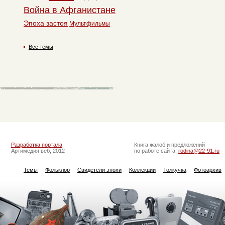
Война в Афганистане
Эпоха застоя
Мультфильмы
Все темы
Разработка портала
Книга жалоб и предложений
Артимедия веб, 2012
по работе сайта:
rodina@22-91.ru
Темы
Фольклор
Свидетели эпохи
Коллекции
Толкучка
Фотоархив