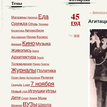
Темы
45
←
Вернутся к
Еда
Магазины
Напитки
год
Агитац
Одежда
Обувь
Техника
Автомобили
Косметика
Тэг:
ВОВ
Наука
Космос
Достижения
Кино
Музыка
Авиация
Живопись
Книги
Архитектура
Театр
Телевидение
Радио
Газеты
Журналы
Политика
Религия
Полит бюро
Астрология
7 ноября
Свадьбы
1 мая
Игрушки
Игры
Новый год
Дети
Мода
Спорт
Армия
ВУЗы
Школа
Милиция