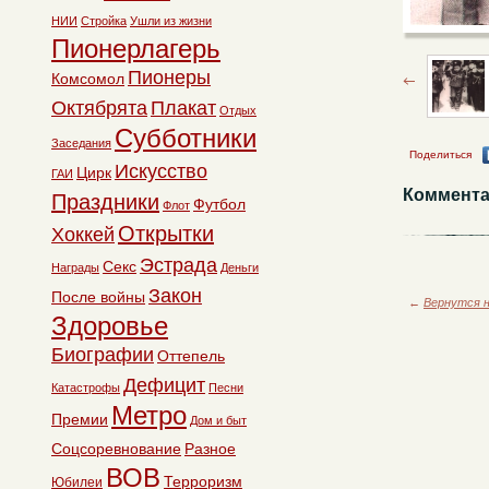
НИИ
Стройка
Ушли из жизни
Пионерлагерь
Пионеры
Комсомол
Октябрята
Плакат
Отдых
Субботники
Заседания
Поделиться
Искусство
Цирк
ГАИ
Коммента
Праздники
Футбол
Флот
Открытки
Хоккей
Эстрада
Секс
Награды
Деньги
Закон
После войны
←
Вернутся н
Здоровье
Биографии
Оттепель
Дефицит
Катастрофы
Песни
Метро
Премии
Дом и быт
Соцсоревнование
Разное
ВОВ
Терроризм
Юбилеи