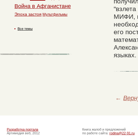
получил
Война в Афганистане
"взлета
Эпоха застоя
Мультфильмы
МИФИ, н
необход
Все темы
его пос
математ
Алексан
языках.
←
Верн
Разработка портала
Книга жалоб и предложений
Артимедия веб, 2012
по работе сайта:
rodina@22-91.ru