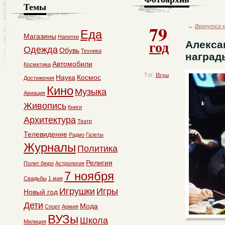
Темы
79
←
Вернутся к
Еда
Магазины
Напитки
год
Алекса
Одежда
Обувь
Техника
награды
Автомобили
Косметика
Тэг:
Игры
Наука
Космос
Достижения
Кино
Музыка
Авиация
Живопись
Книги
Архитектура
Театр
Телевидение
Радио
Газеты
Журналы
Политика
Религия
Полит бюро
Астрология
7 ноября
Свадьбы
1 мая
Игрушки
Игры
Новый год
Дети
Мода
Спорт
Армия
ВУЗы
Школа
Милиция