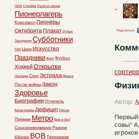
НИИ
Стройка
Ушли из жизни
Пионерлагерь
Пионеры
Комсомол
Октябрята
Плакат
Поделиться
Отдых
Субботники
Заседания
Комм
Искусство
Цирк
ГАИ
Праздники
Футбол
Флот
Открытки
Хоккей
сортиро
Эстрада
Секс
Награды
Деньги
Физик
Закон
После войны
Здоровье
Биографии
Автор:
N
Оттепель
Дефицит
Катастрофы
Песни
Первый 
Метро
Премии
Дом и быт
совы" А
Соцсоревнование
Разное
игроков
ВОВ
Терроризм
Юбилеи