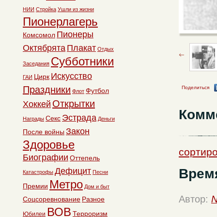
НИИ
Стройка
Ушли из жизни
Пионерлагерь
Пионеры
Комсомол
Октябрята
Плакат
Отдых
Субботники
Заседания
Искусство
Цирк
ГАИ
Праздники
Поделиться
Футбол
Флот
Открытки
Хоккей
Комм
Эстрада
Секс
Награды
Деньги
Закон
После войны
Здоровье
сортиро
Биографии
Оттепель
Время
Дефицит
Катастрофы
Песни
Метро
Премии
Дом и быт
Автор:
N
Соцсоревнование
Разное
ВОВ
Терроризм
Юбилеи