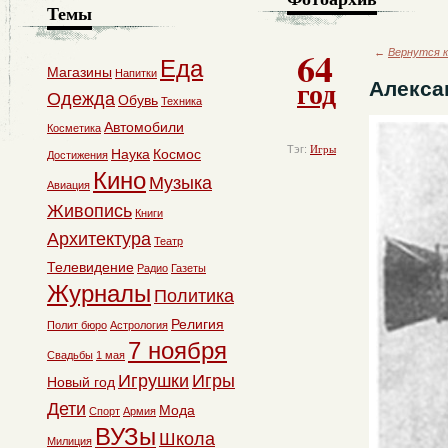
Темы
64
←
Вернутся к
Еда
Магазины
Напитки
год
Алекса
Одежда
Обувь
Техника
Автомобили
Косметика
Тэг:
Игры
Наука
Космос
Достижения
Кино
Музыка
Авиация
Живопись
Книги
Архитектура
Театр
Телевидение
Радио
Газеты
Журналы
Политика
Религия
Полит бюро
Астрология
7 ноября
Свадьбы
1 мая
Игрушки
Игры
Новый год
Дети
Мода
Спорт
Армия
ВУЗы
Школа
Милиция