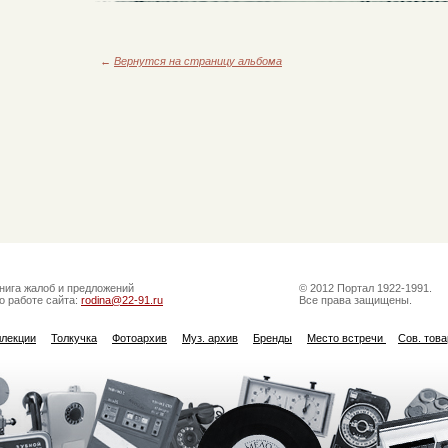
←
Вернутся на страницу альбома
нига жалоб и предложений
© 2012 Портал 1922-1991.
о работе сайта:
rodina@22-91.ru
Все права защищены.
ллекции
Толкучка
Фотоархив
Муз. архив
Бренды
Место встречи
Сов. тов