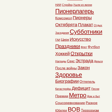
НИИ
Стройка
Ушли из жизни
Пионерлагерь
Пионеры
Комсомол
Октябрята
Плакат
Отдых
Субботники
Заседания
Искусство
Цирк
ГАИ
Праздники
Футбол
Флот
Открытки
Хоккей
Эстрада
Секс
Награды
Деньги
Закон
После войны
Здоровье
Биографии
Оттепель
Дефицит
Катастрофы
Песни
Метро
Премии
Дом и быт
Соцсоревнование
Разное
ВОВ
Терроризм
Юбилеи