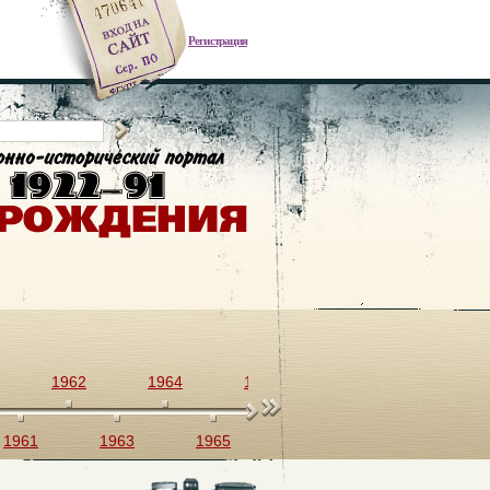
Регистрация
1962
1964
1966
1968
1970
1961
1963
1965
1967
1969