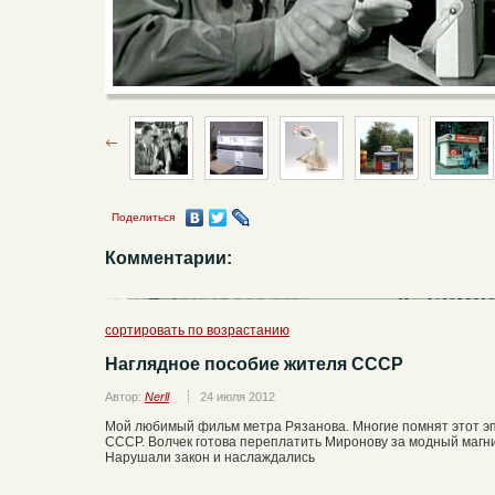
Поделиться
Комментарии:
сортировать по возрастанию
Наглядное пособие жителя СССР
Автор:
Nerll
24 июля 2012
Мой любимый фильм метра Рязанова. Многие помнят этот эп
СССР. Волчек готова переплатить Миронову за модный магни
Нарушали закон и наслаждались