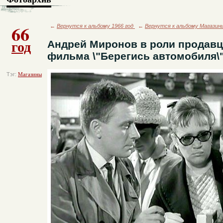
66
←
Вернутся к альбому 1966 год
←
Вернутся к альбому Магазин
год
Андрей Миронов в роли продавц
фильма \"Берегись автомобиля\
Тэг:
Магазины