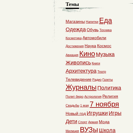
Темы
Еда
Магазины
Напитки
Одежда
Обувь
Техника
Автомобили
Косметика
Наука
Космос
Достижения
Кино
Музыка
Авиация
Живопись
Книги
Архитектура
Театр
Телевидение
Радио
Газеты
Журналы
Политика
Религия
Полит бюро
Астрология
7 ноября
Свадьбы
1 мая
Игрушки
Игры
Новый год
Дети
Мода
Спорт
Армия
ВУЗы
Школа
Милиция