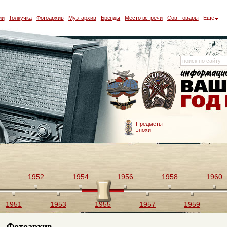
ии
Толкучка
Фотоархив
Муз. архив
Бренды
Место встречи
Сов. товары
Еще
Предметы
эпохи
1952
1954
1956
1958
1960
1951
1953
1955
1957
1959
Фотоархив