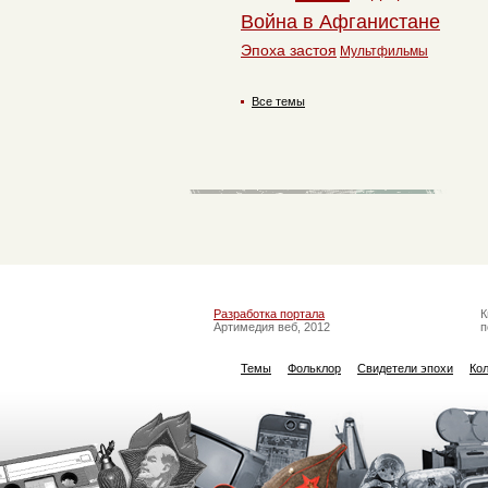
Война в Афганистане
Эпоха застоя
Мультфильмы
Все темы
Разработка портала
К
Артимедия веб, 2012
п
Темы
Фольклор
Свидетели эпохи
Ко