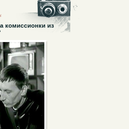
ы
а комиссионки из
"