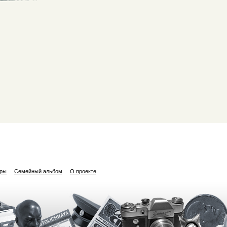
ары
Семейный альбом
О проекте