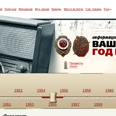
ии
Толкучка
Фотоархив
Муз. архив
Бренды
Место встречи
Сов. товары
Еще
Предметы
эпохи
1952
1954
1956
1958
1960
1951
1953
1955
1957
1959
Фотоархив