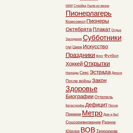
НИИ
Стройка
Ушли из жизни
Пионерлагерь
Пионеры
Комсомол
Октябрята
Плакат
Отдых
Субботники
Заседания
Искусство
Цирк
ГАИ
Праздники
Футбол
Флот
Открытки
Хоккей
Эстрада
Секс
Награды
Деньги
Закон
После войны
Здоровье
Биографии
Оттепель
Дефицит
Катастрофы
Песни
Метро
Премии
Дом и быт
Соцсоревнование
Разное
ВОВ
Терроризм
Юбилеи