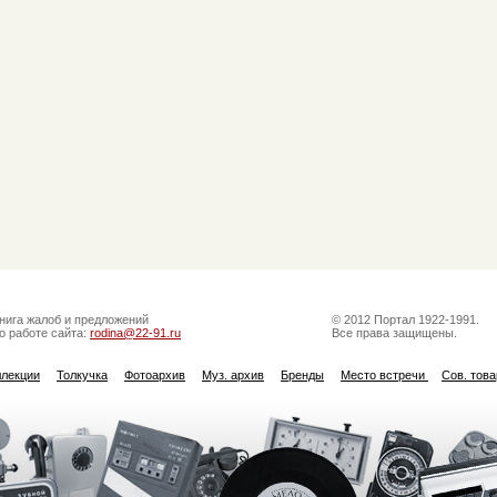
нига жалоб и предложений
© 2012 Портал 1922-1991.
о работе сайта:
rodina@22-91.ru
Все права защищены.
ллекции
Толкучка
Фотоархив
Муз. архив
Бренды
Место встречи
Сов. тов