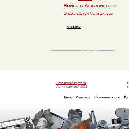
Война в Афганистане
Эпоха застоя
Мультфильмы
Все темы
Разработка портала
К
Артимедия веб, 2012
п
Темы
Фольклор
Свидетели эпохи
Ко