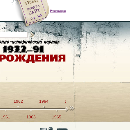
Регистрация
1962
1964
1966
1968
1970
1961
1963
1965
1967
1969