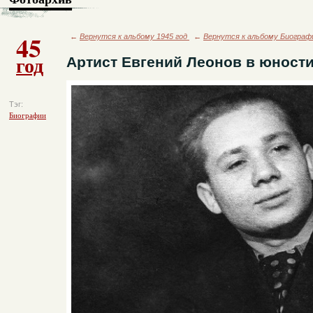
45
←
Вернутся к альбому 1945 год
←
Вернутся к альбому Биограф
год
Артист Евгений Леонов в юност
Тэг:
Биографии