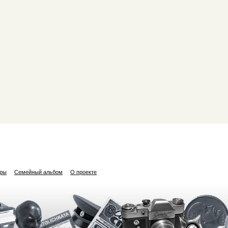
ары
Семейный альбом
О проекте