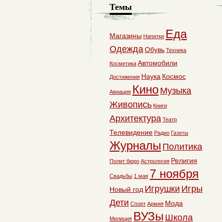
Темы
Еда
Магазины
Напитки
Одежда
Обувь
Техника
Автомобили
Косметика
Наука
Космос
Достижения
Кино
Музыка
Авиация
Живопись
Книги
Архитектура
Театр
Телевидение
Радио
Газеты
Журналы
Политика
Религия
Полит бюро
Астрология
7 ноября
Свадьбы
1 мая
Игрушки
Игры
Новый год
Дети
Мода
Спорт
Армия
ВУЗы
Школа
Милиция