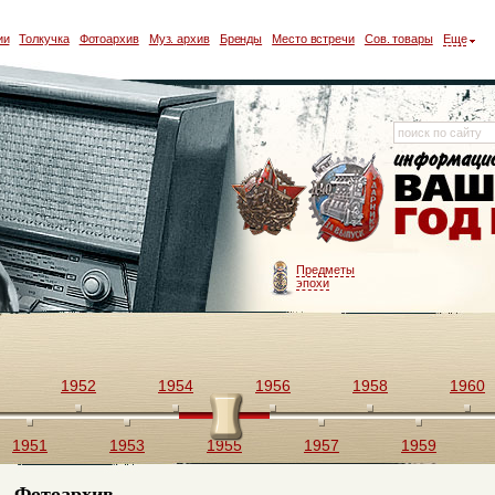
ии
Толкучка
Фотоархив
Муз. архив
Бренды
Место встречи
Сов. товары
Еще
Предметы
эпохи
1952
1954
1956
1958
1960
1951
1953
1955
1957
1959
Фотоархив