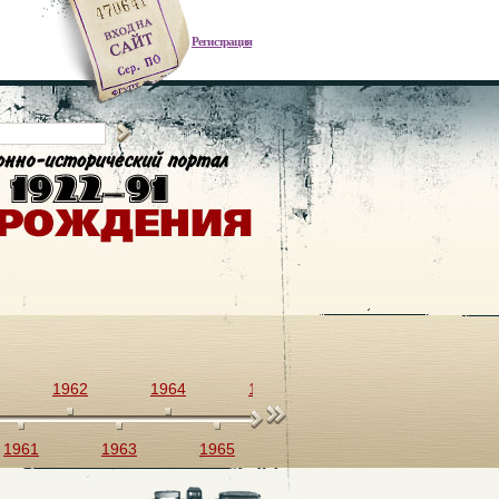
Регистрация
1962
1964
1966
1968
1970
1961
1963
1965
1967
1969