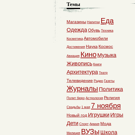
Темы
Еда
Магазины
Напитки
Одежда
Обувь
Техника
Автомобили
Косметика
Наука
Космос
Достижения
Кино
Музыка
Авиация
Живопись
Книги
Архитектура
Театр
Телевидение
Радио
Газеты
Журналы
Политика
Религия
Полит бюро
Астрология
7 ноября
Свадьбы
1 мая
Игрушки
Игры
Новый год
Дети
Мода
Спорт
Армия
ВУЗы
Школа
Милиция