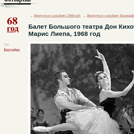
68
←
Вернутся к альбому 1968 год
←
Вернутся к альбому Биограф
год
Балет Большого театра Дон Кихо
Марис Лиепа, 1968 год
Тэг:
Биографии