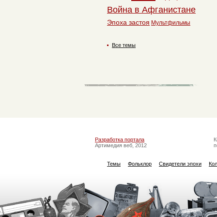
Война в Афганистане
Эпоха застоя
Мультфильмы
Все темы
Разработка портала
К
Артимедия веб, 2012
п
Темы
Фольклор
Свидетели эпохи
Ко