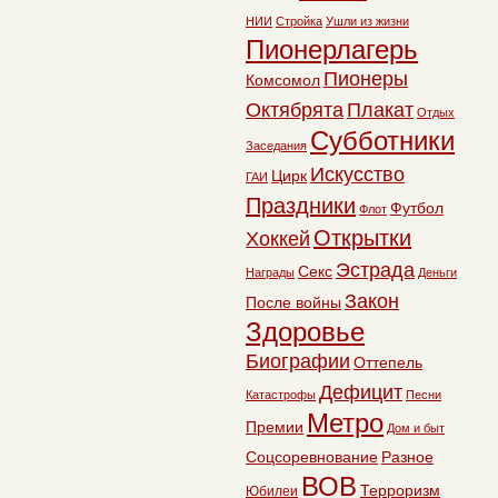
НИИ
Стройка
Ушли из жизни
Пионерлагерь
Пионеры
Комсомол
Октябрята
Плакат
Отдых
Субботники
Заседания
Искусство
Цирк
ГАИ
Праздники
Футбол
Флот
Открытки
Хоккей
Эстрада
Секс
Награды
Деньги
Закон
После войны
Здоровье
Биографии
Оттепель
Дефицит
Катастрофы
Песни
Метро
Премии
Дом и быт
Соцсоревнование
Разное
ВОВ
Терроризм
Юбилеи