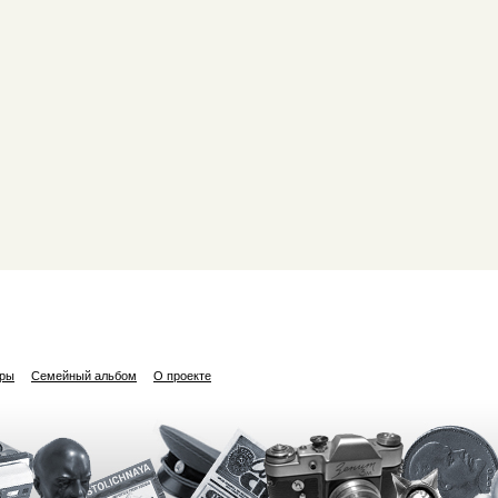
ары
Семейный альбом
О проекте