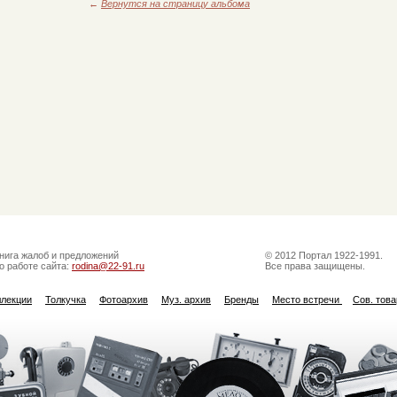
←
Вернутся на страницу альбома
нига жалоб и предложений
© 2012 Портал 1922-1991.
о работе сайта:
rodina@22-91.ru
Все права защищены.
ллекции
Толкучка
Фотоархив
Муз. архив
Бренды
Место встречи
Сов. тов