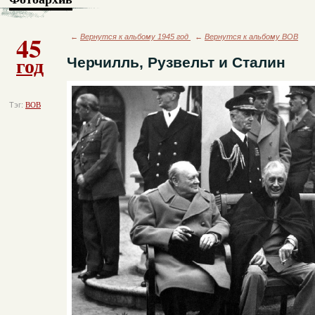
45
←
Вернутся к альбому 1945 год
←
Вернутся к альбому ВОВ
год
Черчилль, Рузвельт и Сталин
Тэг:
ВОВ