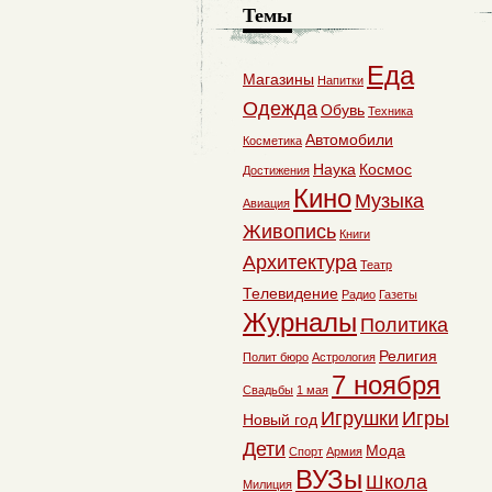
Темы
Еда
Магазины
Напитки
Одежда
Обувь
Техника
Автомобили
Косметика
Наука
Космос
Достижения
Кино
Музыка
Авиация
Живопись
Книги
Архитектура
Театр
Телевидение
Радио
Газеты
Журналы
Политика
Религия
Полит бюро
Астрология
7 ноября
Свадьбы
1 мая
Игрушки
Игры
Новый год
Дети
Мода
Спорт
Армия
ВУЗы
Школа
Милиция