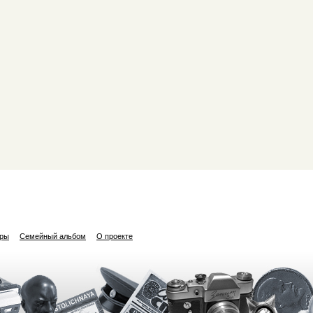
ары
Семейный альбом
О проекте