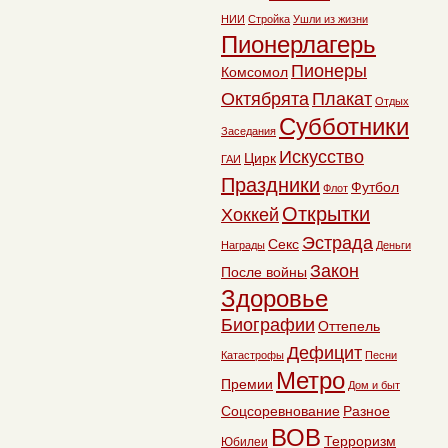
НИИ
Стройка
Ушли из жизни
Пионерлагерь
Пионеры
Комсомол
Октябрята
Плакат
Отдых
Субботники
Заседания
Искусство
Цирк
ГАИ
Праздники
Футбол
Флот
Открытки
Хоккей
Эстрада
Секс
Награды
Деньги
Закон
После войны
Здоровье
Биографии
Оттепель
Дефицит
Катастрофы
Песни
Метро
Премии
Дом и быт
Соцсоревнование
Разное
ВОВ
Терроризм
Юбилеи