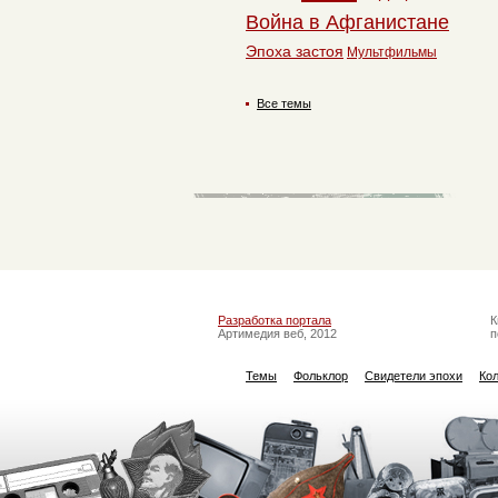
Война в Афганистане
Эпоха застоя
Мультфильмы
Все темы
Разработка портала
К
Артимедия веб, 2012
п
Темы
Фольклор
Свидетели эпохи
Ко