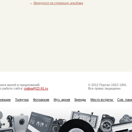
←
Вернутся на страницу альбома
нига жалоб и предложений
© 2012 Портал 1922-1991.
о работе сайта:
rodina@22-91.ru
Все права защищены.
ллекции
Толкучка
Фотоархив
Муз. архив
Бренды
Место встречи
Сов. тов