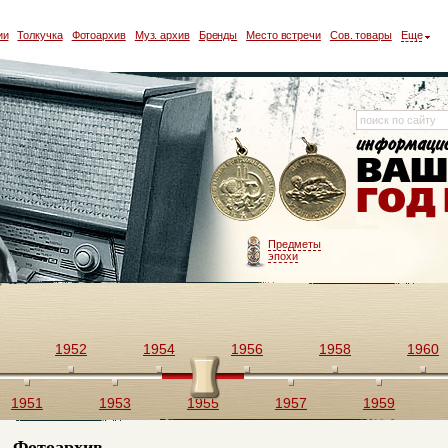
ии
Толкучка
Фотоархив
Муз. архив
Бренды
Место встречи
Сов. товары
Еще
Предметы
эпохи
1952
1954
1956
1958
1960
1951
1953
1955
1957
1959
Фотоархив