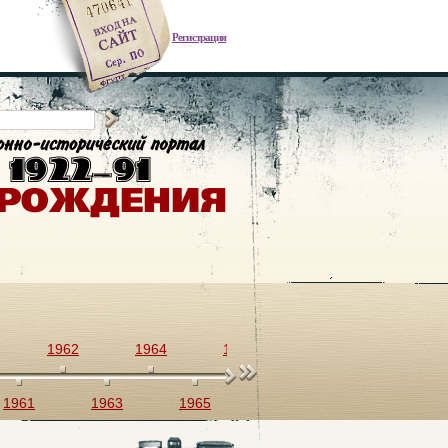
Регистрация
1962
1964
1966
1968
1970
1961
1963
1965
1967
1969