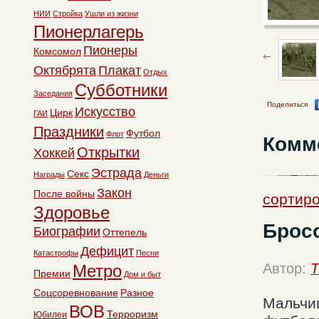
НИИ
Стройка
Ушли из жизни
Пионерлагерь
Пионеры
Комсомол
Октябрята
Плакат
Отдых
Субботники
Заседания
Поделиться
Искусство
Цирк
ГАИ
Праздники
Футбол
Флот
Комм
Открытки
Хоккей
Эстрада
Секс
Награды
Деньги
Закон
После войны
сортиро
Здоровье
Бросо
Биографии
Оттепель
Дефицит
Катастрофы
Песни
Автор:
T
Метро
Премии
Дом и быт
Соцсоревнование
Разное
Мальчиш
ВОВ
Терроризм
Юбилеи