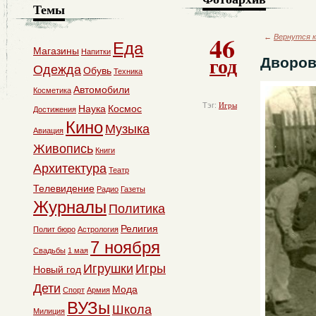
Темы
46
←
Вернутся к
Еда
Магазины
Напитки
год
Дворов
Одежда
Обувь
Техника
Автомобили
Косметика
Тэг:
Игры
Наука
Космос
Достижения
Кино
Музыка
Авиация
Живопись
Книги
Архитектура
Театр
Телевидение
Радио
Газеты
Журналы
Политика
Религия
Полит бюро
Астрология
7 ноября
Свадьбы
1 мая
Игрушки
Игры
Новый год
Дети
Мода
Спорт
Армия
ВУЗы
Школа
Милиция