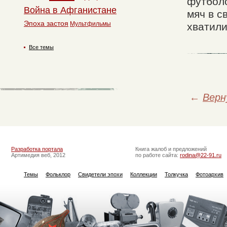
футболо
Война в Афганистане
мяч в с
Эпоха застоя
Мультфильмы
хватили
Все темы
←
Верн
Разработка портала
Книга жалоб и предложений
Артимедия веб, 2012
по работе сайта:
rodina@22-91.ru
Темы
Фольклор
Свидетели эпохи
Коллекции
Толкучка
Фотоархив