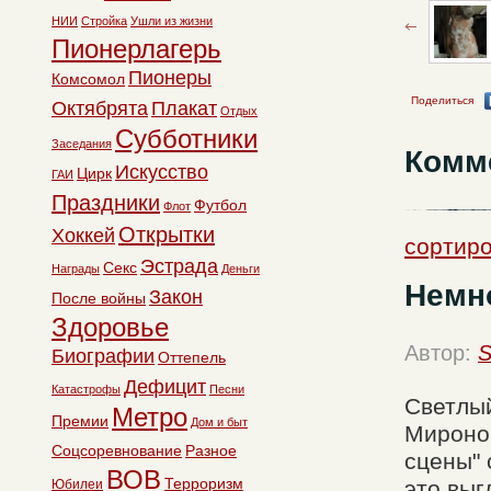
НИИ
Стройка
Ушли из жизни
Пионерлагерь
Пионеры
Комсомол
Поделиться
Октябрята
Плакат
Отдых
Субботники
Заседания
Комм
Искусство
Цирк
ГАИ
Праздники
Футбол
Флот
Открытки
Хоккей
сортиро
Эстрада
Секс
Награды
Деньги
Немно
Закон
После войны
Здоровье
Автор:
S
Биографии
Оттепель
Дефицит
Катастрофы
Песни
Светлый
Метро
Премии
Дом и быт
Мироно
Соцсоревнование
Разное
сцены" 
ВОВ
Терроризм
это выг
Юбилеи