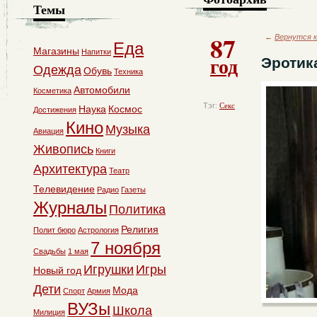
Темы
87
←
Вернутся к
Еда
Магазины
Напитки
год
Эротик
Одежда
Обувь
Техника
Автомобили
Косметика
Тэг:
Секс
Наука
Космос
Достижения
Кино
Музыка
Авиация
Живопись
Книги
Архитектура
Театр
Телевидение
Радио
Газеты
Журналы
Политика
Религия
Полит бюро
Астрология
7 ноября
Свадьбы
1 мая
Игрушки
Игры
Новый год
Дети
Мода
Спорт
Армия
ВУЗы
Школа
Милиция