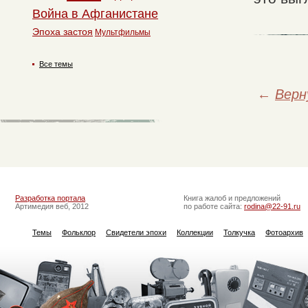
Война в Афганистане
Эпоха застоя
Мультфильмы
Все темы
←
Верн
Разработка портала
Книга жалоб и предложений
Артимедия веб, 2012
по работе сайта:
rodina@22-91.ru
Темы
Фольклор
Свидетели эпохи
Коллекции
Толкучка
Фотоархив