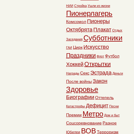
НИИ
Стройка
Ушли из жизни
Пионерлагерь
Пионеры
Комсомол
Октябрята
Плакат
Отдых
Субботники
Заседания
Искусство
Цирк
ГАИ
Праздники
Футбол
Флот
Открытки
Хоккей
Эстрада
Секс
Награды
Деньги
Закон
После войны
Здоровье
Биографии
Оттепель
Дефицит
Катастрофы
Песни
Метро
Премии
Дом и быт
Соцсоревнование
Разное
ВОВ
Терроризм
Юбилеи