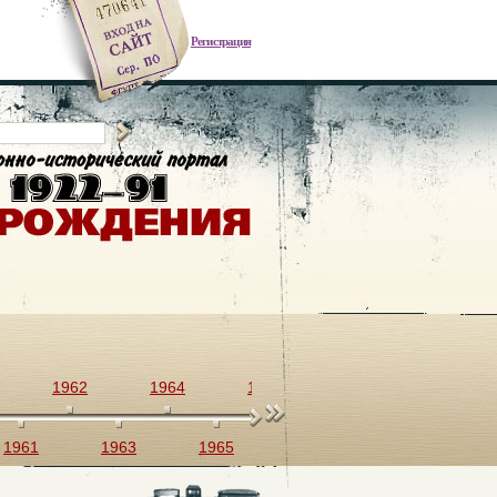
Регистрация
1962
1964
1966
1968
1970
1961
1963
1965
1967
1969