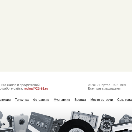
нига жалоб и предложений
© 2012 Портал 1922-1991.
о работе сайта:
rodina@22-91.ru
Все права защищены.
ллекции
Толкучка
Фотоархив
Муз. архив
Бренды
Место встречи
Сов. тов