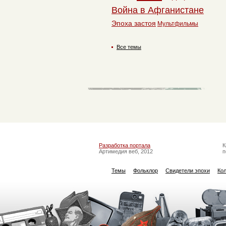
Война в Афганистане
Эпоха застоя
Мультфильмы
Все темы
Разработка портала
К
Артимедия веб, 2012
п
Темы
Фольклор
Свидетели эпохи
Ко