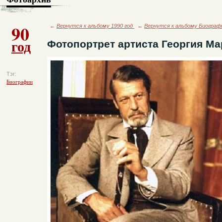
90
←
Вернутся к альбому 1990 год
←
Вернутся к альбому Биограф
год
Фотопортрет артиста Георгия Ма
Тэг:
Биографии