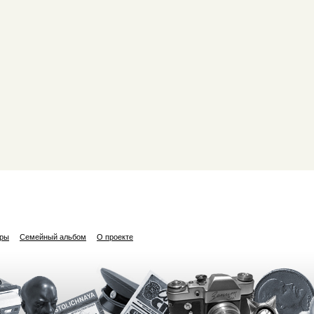
ары
Семейный альбом
О проекте