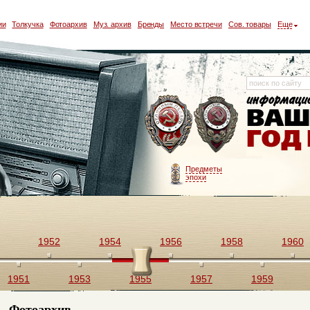
ии
Толкучка
Фотоархив
Муз. архив
Бренды
Место встречи
Сов. товары
Еще
Предметы
эпохи
1952
1954
1956
1958
1960
1951
1953
1955
1957
1959
Фотоархив