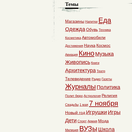
Темы
Еда
Магазины
Напитки
Одежда
Обувь
Техника
Автомобили
Косметика
Наука
Космос
Достижения
Кино
Музыка
Авиация
Живопись
Книги
Архитектура
Театр
Телевидение
Радио
Газеты
Журналы
Политика
Религия
Полит бюро
Астрология
7 ноября
Свадьбы
1 мая
Игрушки
Игры
Новый год
Дети
Мода
Спорт
Армия
ВУЗы
Школа
Милиция