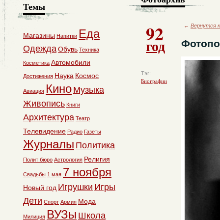
Темы
92
←
Вернутся к
Еда
Магазины
Напитки
год
Фотопо
Одежда
Обувь
Техника
Автомобили
Косметика
Тэг:
Наука
Космос
Достижения
Биографии
Кино
Музыка
Авиация
Живопись
Книги
Архитектура
Театр
Телевидение
Радио
Газеты
Журналы
Политика
Религия
Полит бюро
Астрология
7 ноября
Свадьбы
1 мая
Игрушки
Игры
Новый год
Дети
Мода
Спорт
Армия
ВУЗы
Школа
Милиция