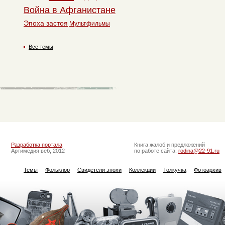
Война в Афганистане
Эпоха застоя
Мультфильмы
Все темы
Разработка портала
Книга жалоб и предложений
Артимедия веб, 2012
по работе сайта:
rodina@22-91.ru
Темы
Фольклор
Свидетели эпохи
Коллекции
Толкучка
Фотоархив