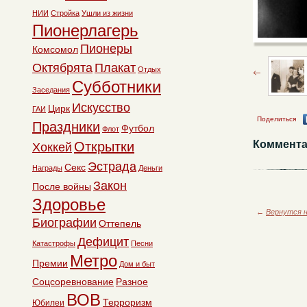
НИИ
Стройка
Ушли из жизни
Пионерлагерь
Пионеры
Комсомол
Октябрята
Плакат
Отдых
Субботники
Заседания
Искусство
Цирк
ГАИ
Поделиться
Праздники
Футбол
Флот
Коммента
Открытки
Хоккей
Эстрада
Секс
Награды
Деньги
Закон
После войны
Здоровье
←
Вернутся н
Биографии
Оттепель
Дефицит
Катастрофы
Песни
Метро
Премии
Дом и быт
Соцсоревнование
Разное
ВОВ
Терроризм
Юбилеи