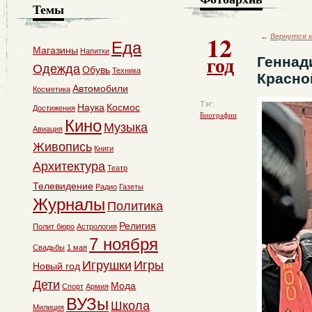
Темы
12
←
Вернутся к
Еда
Магазины
Напитки
год
Геннад
Одежда
Обувь
Техника
Красно
Автомобили
Косметика
Тэг:
Наука
Космос
Достижения
Биографии
Кино
Музыка
Авиация
Живопись
Книги
Архитектура
Театр
Телевидение
Радио
Газеты
Журналы
Политика
Религия
Полит бюро
Астрология
7 ноября
Свадьбы
1 мая
Игрушки
Игры
Новый год
Дети
Мода
Спорт
Армия
ВУЗы
Школа
Милиция