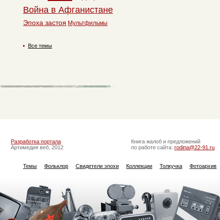
Война в Афганистане
Эпоха застоя
Мультфильмы
Все темы
Разработка портала
Книга жалоб и предложений
Артимедия веб, 2012
по работе сайта:
rodina@22-91.ru
Темы
Фольклор
Свидетели эпохи
Коллекции
Толкучка
Фотоархив