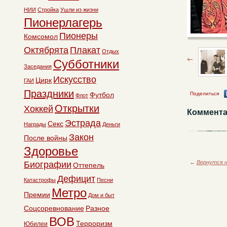
НИИ
Стройка
Ушли из жизни
Пионерлагерь
Пионеры
Комсомол
Октябрята
Плакат
Отдых
Субботники
Заседания
Искусство
Цирк
ГАИ
Праздники
Футбол
Поделиться
Флот
Открытки
Хоккей
Коммента
Эстрада
Секс
Награды
Деньги
Закон
После войны
Здоровье
←
Вернутся н
Биографии
Оттепель
Дефицит
Катастрофы
Песни
Метро
Премии
Дом и быт
Соцсоревнование
Разное
ВОВ
Терроризм
Юбилеи