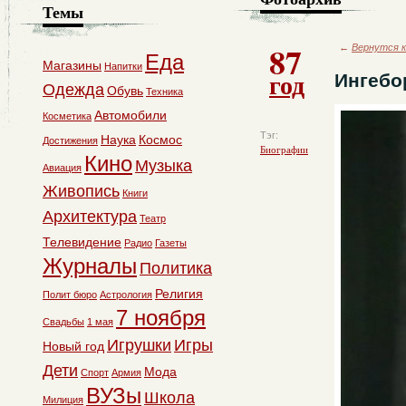
Темы
87
←
Вернутся к
Еда
Магазины
Напитки
год
Ингебо
Одежда
Обувь
Техника
Автомобили
Косметика
Тэг:
Наука
Космос
Достижения
Биографии
Кино
Музыка
Авиация
Живопись
Книги
Архитектура
Театр
Телевидение
Радио
Газеты
Журналы
Политика
Религия
Полит бюро
Астрология
7 ноября
Свадьбы
1 мая
Игрушки
Игры
Новый год
Дети
Мода
Спорт
Армия
ВУЗы
Школа
Милиция