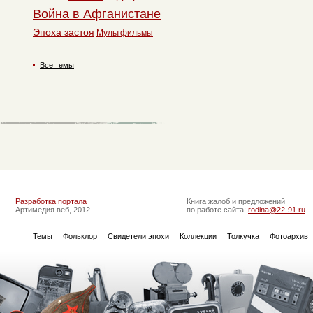
Война в Афганистане
Эпоха застоя
Мультфильмы
Все темы
Разработка портала
Книга жалоб и предложений
Артимедия веб, 2012
по работе сайта:
rodina@22-91.ru
Темы
Фольклор
Свидетели эпохи
Коллекции
Толкучка
Фотоархив