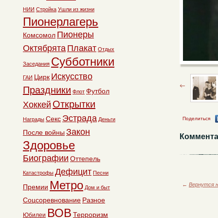
НИИ
Стройка
Ушли из жизни
Пионерлагерь
Пионеры
Комсомол
Октябрята
Плакат
Отдых
Субботники
Заседания
Искусство
Цирк
ГАИ
Праздники
Футбол
Флот
Открытки
Хоккей
Эстрада
Секс
Поделиться
Награды
Деньги
Закон
После войны
Коммента
Здоровье
Биографии
Оттепель
Дефицит
Катастрофы
Песни
Метро
←
Вернутся н
Премии
Дом и быт
Соцсоревнование
Разное
ВОВ
Терроризм
Юбилеи