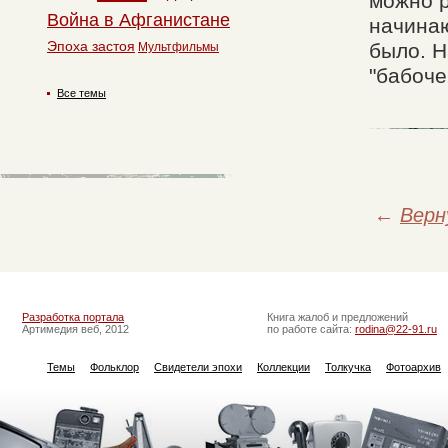
можно р
Война в Афганистане
начинаю
Эпоха застоя
было. Н
Мультфильмы
"бабоче
Все темы
←
Верн
Разработка портала
Книга жалоб и предложений
Артимедия веб, 2012
по работе сайта:
rodina@22-91.ru
Темы
Фольклор
Свидетели эпохи
Коллекции
Толкучка
Фотоархив