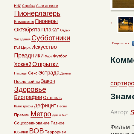
НИИ
Стройка
Ушли из жизни
Пионерлагерь
Пионеры
Комсомол
Октябрята
Плакат
Отдых
Субботники
Заседания
Поделиться
Искусство
Цирк
ГАИ
Праздники
Футбол
Флот
Комм
Открытки
Хоккей
Эстрада
Секс
Награды
Деньги
Закон
После войны
сортиро
Здоровье
Знаме
Биографии
Оттепель
Дефицит
Катастрофы
Песни
Автор:
S
Метро
Премии
Дом и быт
Соцсоревнование
Разное
Фильм "
ВОВ
Терроризм
Юбилеи