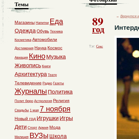
Темы
89
←
Вернутся к
Еда
Магазины
Напитки
год
Интерд
Одежда
Обувь
Техника
Автомобили
Косметика
Тэг:
Секс
Наука
Космос
Достижения
Кино
Музыка
Авиация
Живопись
Книги
Архитектура
Театр
Телевидение
Радио
Газеты
Журналы
Политика
Религия
Полит бюро
Астрология
7 ноября
Свадьбы
1 мая
Игрушки
Игры
Новый год
Дети
Мода
Спорт
Армия
ВУЗы
Школа
Милиция