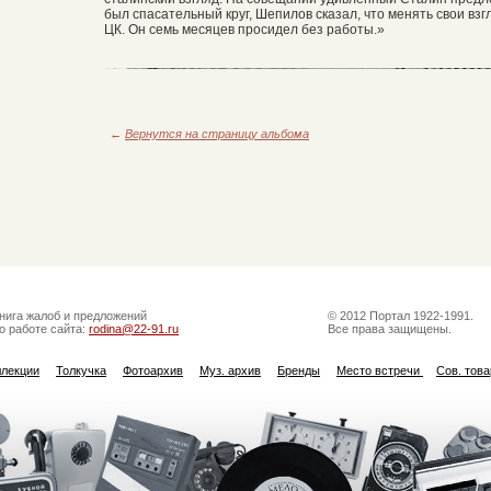
был спасательный круг, Шепилов сказал, что менять свои вз
ЦК. Он семь месяцев просидел без работы.»
←
Вернутся на страницу альбома
нига жалоб и предложений
© 2012 Портал 1922-1991.
о работе сайта:
rodina@22-91.ru
Все права защищены.
ллекции
Толкучка
Фотоархив
Муз. архив
Бренды
Место встречи
Сов. тов