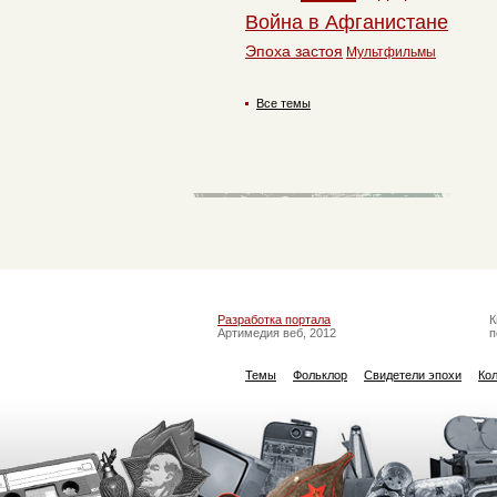
Война в Афганистане
Эпоха застоя
Мультфильмы
Все темы
Разработка портала
К
Артимедия веб, 2012
п
Темы
Фольклор
Свидетели эпохи
Ко