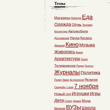
Темы
Еда
Магазины
Напитки
Одежда
Обувь
Техника
Автомобили
Косметика
Наука
Космос
Достижения
Кино
Музыка
Авиация
Живопись
Книги
Архитектура
Театр
Телевидение
Радио
Газеты
Журналы
Политика
Религия
Полит бюро
Астрология
7 ноября
Свадьбы
1 мая
Игрушки
Игры
Новый год
Дети
Мода
Спорт
Армия
ВУЗы
Школа
Милиция