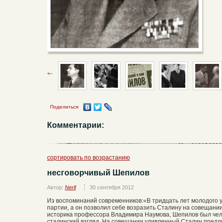
Поделиться
Комментарии:
сортировать по возрастанию
несговорчивый Шепилов
Автор:
Nerll
30 сентября 2012
Из воспоминаний современников:«В тридцать лет молодого у
партии, а он позволил себе возразить Сталину на совещании
историка профессора Владимира Наумова, Шепилов был че
сталинский взгляд. На совещании удивленный Сталин предл