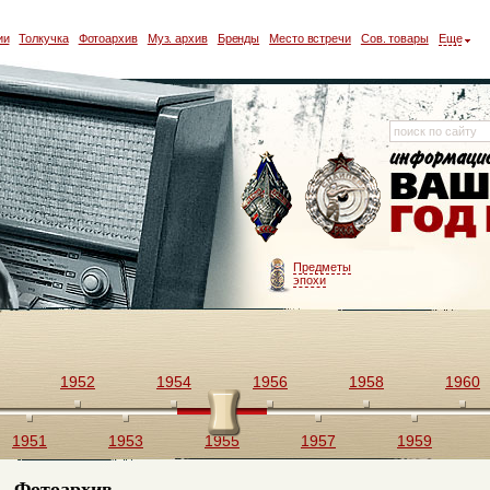
ии
Толкучка
Фотоархив
Муз. архив
Бренды
Место встречи
Сов. товары
Еще
Предметы
эпохи
1952
1954
1956
1958
1960
1951
1953
1955
1957
1959
Фотоархив