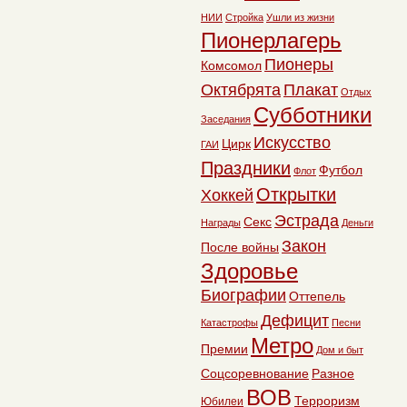
НИИ
Стройка
Ушли из жизни
Пионерлагерь
Пионеры
Комсомол
Октябрята
Плакат
Отдых
Субботники
Заседания
Искусство
Цирк
ГАИ
Праздники
Футбол
Флот
Открытки
Хоккей
Эстрада
Секс
Награды
Деньги
Закон
После войны
Здоровье
Биографии
Оттепель
Дефицит
Катастрофы
Песни
Метро
Премии
Дом и быт
Соцсоревнование
Разное
ВОВ
Терроризм
Юбилеи