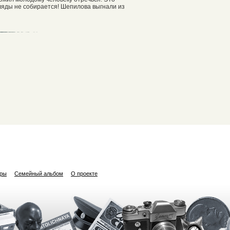
гляды не собирается! Шепилова выгнали из
ары
Семейный альбом
О проекте