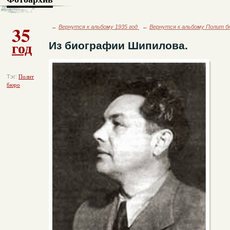
35
←
Вернутся к альбому 1935 год
←
Вернутся к альбому Полит б
год
Из биографии Шипилова.
Тэг:
Полит
бюро