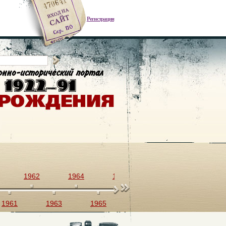
Регистрация
1962
1964
1966
1968
1970
1961
1963
1965
1967
1969