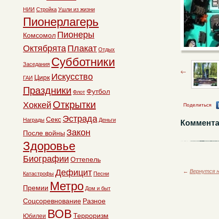
НИИ
Стройка
Ушли из жизни
Пионерлагерь
Пионеры
Комсомол
Октябрята
Плакат
Отдых
Субботники
Заседания
Искусство
Цирк
ГАИ
Праздники
Футбол
Флот
Открытки
Хоккей
Поделиться
Эстрада
Секс
Награды
Деньги
Коммента
Закон
После войны
Здоровье
Биографии
Оттепель
Дефицит
←
Вернутся н
Катастрофы
Песни
Метро
Премии
Дом и быт
Соцсоревнование
Разное
ВОВ
Терроризм
Юбилеи