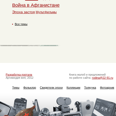
Война в Афганистане
Эпоха застоя
Мультфильмы
Все темы
Разработка портала
Книга жалоб и предложений
Артимедия веб, 2012
по работе сайта:
rodina@22-91.ru
Темы
Фольклор
Свидетели эпохи
Коллекции
Толкучка
Фотоархив