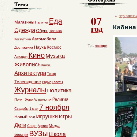
Темы
07
←
Вернутся к
Еда
Магазины
Напитки
год
Кабина 
Одежда
Обувь
Техника
Автомобили
Косметика
Тэг:
Авиация
Наука
Космос
Достижения
Кино
Музыка
Авиация
Живопись
Книги
Архитектура
Театр
Телевидение
Радио
Газеты
Журналы
Политика
Религия
Полит бюро
Астрология
7 ноября
Свадьбы
1 мая
Игрушки
Игры
Новый год
Дети
Мода
Спорт
Армия
ВУЗы
Школа
Милиция