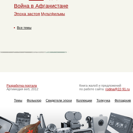
Война в Афганистане
Эпоха застоя
Мультфильмы
Все темы
Разработка портала
Книга жалоб и предложений
Артимедия веб, 2012
по работе сайта:
rodina@22-91.ru
Темы
Фольклор
Свидетели эпохи
Коллекции
Толкучка
Фотоархив