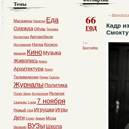
Темы
66
←
Вернутся к
Еда
Магазины
Напитки
год
Кадр и
Одежда
Обувь
Техника
Смокту
Автомобили
Косметика
Тэг:
Наука
Космос
Достижения
Биографии
Кино
Музыка
Авиация
Живопись
Книги
Архитектура
Театр
Телевидение
Радио
Газеты
Журналы
Политика
Религия
Полит бюро
Астрология
7 ноября
Свадьбы
1 мая
Игрушки
Игры
Новый год
Дети
Мода
Спорт
Армия
ВУЗы
Школа
Милиция