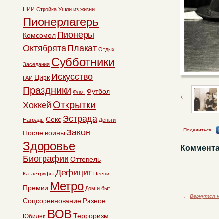
НИИ
Стройка
Ушли из жизни
Пионерлагерь
Пионеры
Комсомол
Октябрята
Плакат
Отдых
Субботники
Заседания
Искусство
Цирк
ГАИ
Праздники
Футбол
Флот
Открытки
Хоккей
Эстрада
Секс
Награды
Деньги
Поделиться
Закон
После войны
Здоровье
Коммента
Биографии
Оттепель
Дефицит
Катастрофы
Песни
Метро
Премии
Дом и быт
←
Вернутся н
Соцсоревнование
Разное
ВОВ
Терроризм
Юбилеи