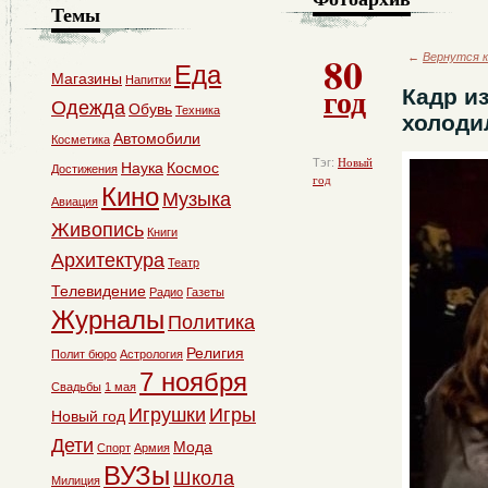
Темы
80
←
Вернутся к
Еда
Магазины
Напитки
год
Кадр и
Одежда
Обувь
Техника
холоди
Автомобили
Косметика
Тэг:
Новый
Наука
Космос
Достижения
год
Кино
Музыка
Авиация
Живопись
Книги
Архитектура
Театр
Телевидение
Радио
Газеты
Журналы
Политика
Религия
Полит бюро
Астрология
7 ноября
Свадьбы
1 мая
Игрушки
Игры
Новый год
Дети
Мода
Спорт
Армия
ВУЗы
Школа
Милиция