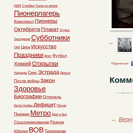
НИИ
Стройка
Ушли из жизни
Пионерлагерь
Пионеры
Комсомол
Октябрята
Плакат
Отдых
Субботники
Заседания
Искусство
Цирк
ГАИ
Праздники
Футбол
Флот
Открытки
Хоккей
Поделиться
Эстрада
Секс
Награды
Деньги
Комм
Закон
После войны
Здоровье
Биографии
Оттепель
Дефицит
Катастрофы
Песни
Метро
Премии
Дом и быт
←
Верн
Соцсоревнование
Разное
ВОВ
Терроризм
Юбилеи