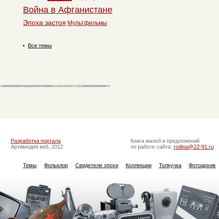
Война в Афганистане
Эпоха застоя
Мультфильмы
Все темы
Разработка портала
Книга жалоб и предложений
Артимедия веб, 2012
по работе сайта:
rodina@22-91.ru
Темы
Фольклор
Свидетели эпохи
Коллекции
Толкучка
Фотоархив