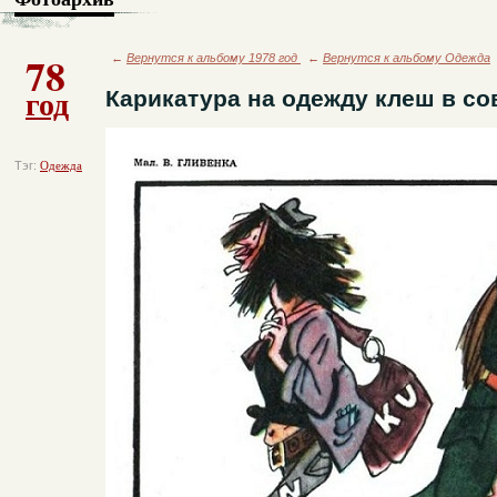
78
←
Вернутся к альбому 1978 год
←
Вернутся к альбому Одежда
год
Карикатура на одежду клеш в с
Тэг:
Одежда