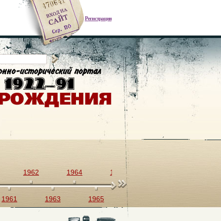
Регистрация
1962
1964
1966
1968
1970
1961
1963
1965
1967
1969