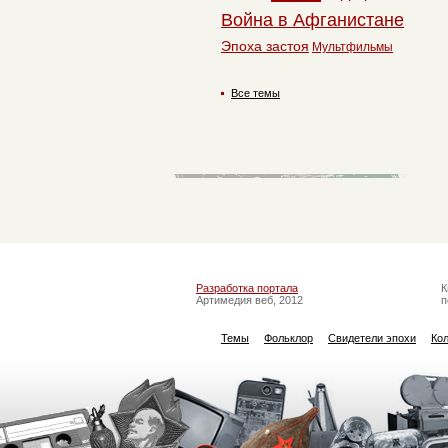
Война в Афганистане
Эпоха застоя
Мультфильмы
Все темы
Разработка портала
К
Артимедия веб, 2012
п
Темы
Фольклор
Свидетели эпохи
Ко