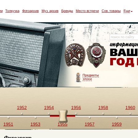
ии
Толкучка
Фотоархив
Муз. архив
Бренды
Место встречи
Сов. товары
Еще
Предметы
эпохи
1952
1954
1956
1958
1960
1951
1953
1955
1957
1959
Фотоархив