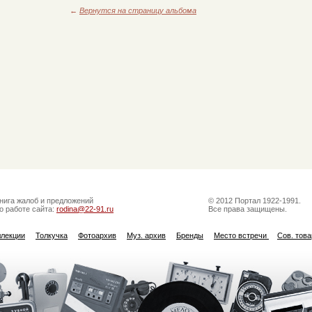
←
Вернутся на страницу альбома
нига жалоб и предложений
© 2012 Портал 1922-1991.
о работе сайта:
rodina@22-91.ru
Все права защищены.
ллекции
Толкучка
Фотоархив
Муз. архив
Бренды
Место встречи
Сов. тов