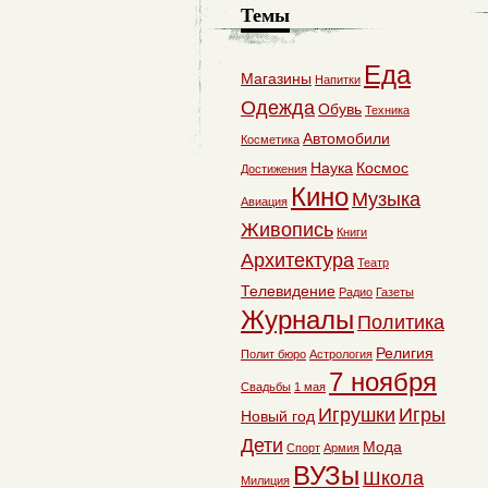
Темы
Еда
Магазины
Напитки
Одежда
Обувь
Техника
Автомобили
Косметика
Наука
Космос
Достижения
Кино
Музыка
Авиация
Живопись
Книги
Архитектура
Театр
Телевидение
Радио
Газеты
Журналы
Политика
Религия
Полит бюро
Астрология
7 ноября
Свадьбы
1 мая
Игрушки
Игры
Новый год
Дети
Мода
Спорт
Армия
ВУЗы
Школа
Милиция