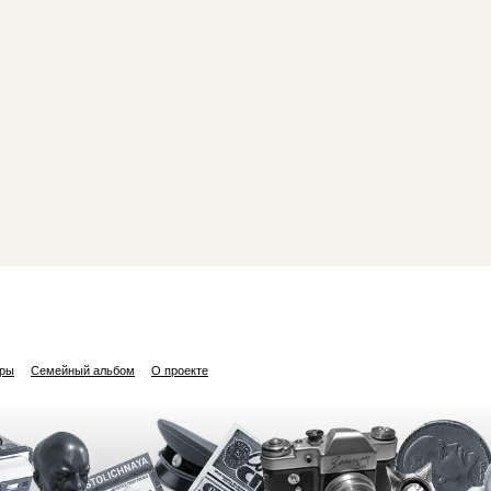
ары
Семейный альбом
О проекте