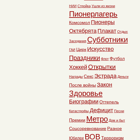
НИИ
Стройка
Ушли из жизни
Пионерлагерь
Пионеры
Комсомол
Октябрята
Плакат
Отдых
Субботники
Заседания
Искусство
Цирк
ГАИ
Праздники
Футбол
Флот
Открытки
Хоккей
Эстрада
Секс
Награды
Деньги
Закон
После войны
Здоровье
Биографии
Оттепель
Дефицит
Катастрофы
Песни
Метро
Премии
Дом и быт
Соцсоревнование
Разное
ВОВ
Терроризм
Юбилеи