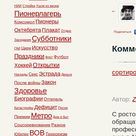
НИИ
Стройка
Ушли из жизни
Пионерлагерь
Пионеры
Комсомол
Октябрята
Плакат
Отдых
Поделиться
Субботники
Заседания
Комм
Искусство
Цирк
ГАИ
Праздники
Футбол
Флот
Открытки
Хоккей
сортиро
Эстрада
Секс
Награды
Деньги
Закон
После войны
Здоровье
Биографии
Автор:
Z
Оттепель
Дефицит
Катастрофы
Песни
С росто
Метро
Премии
Дом и быт
обращат
Соцсоревнование
Разное
професс
ВОВ
Терроризм
Юбилеи