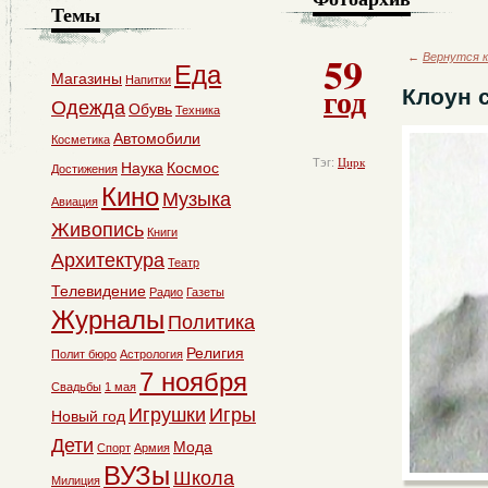
Темы
59
←
Вернутся к
Еда
Магазины
Напитки
год
Клоун 
Одежда
Обувь
Техника
Автомобили
Косметика
Тэг:
Цирк
Наука
Космос
Достижения
Кино
Музыка
Авиация
Живопись
Книги
Архитектура
Театр
Телевидение
Радио
Газеты
Журналы
Политика
Религия
Полит бюро
Астрология
7 ноября
Свадьбы
1 мая
Игрушки
Игры
Новый год
Дети
Мода
Спорт
Армия
ВУЗы
Школа
Милиция