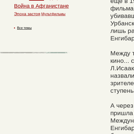
еще в 1
Война в Афганистане
фильма 
Эпоха застоя
Мультфильмы
убивавш
Урбанск
Все темы
лишь ра
Енгибар
Между т
кино...
Л.Исаак
назвали
зрителе
ступень
А через
пришла 
Междуна
Енгибар