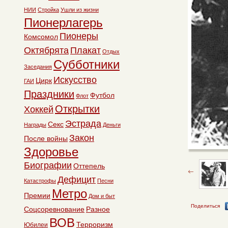
НИИ
Стройка
Ушли из жизни
Пионерлагерь
Пионеры
Комсомол
Октябрята
Плакат
Отдых
Субботники
Заседания
Искусство
Цирк
ГАИ
Праздники
Футбол
Флот
Открытки
Хоккей
Эстрада
Секс
Награды
Деньги
Закон
После войны
Здоровье
Биографии
Оттепель
Дефицит
Катастрофы
Песни
Метро
Премии
Дом и быт
Поделиться
Соцсоревнование
Разное
ВОВ
Терроризм
Юбилеи