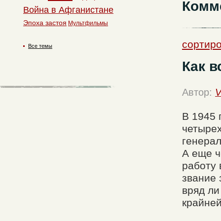
Комм
Война в Афганистане
Эпоха застоя
Мультфильмы
сортиро
Все темы
Как в
Автор:
V
В 1945 
четырех
генерал
А еще ч
работу 
звание 
вряд ли
крайней