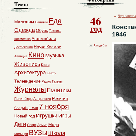
Темы
46
←
Вернутся к
Еда
Магазины
Напитки
год
Конста
Одежда
Обувь
Техника
1946
Автомобили
Косметика
Тэг:
Свадьбы
Наука
Космос
Достижения
Кино
Музыка
Авиация
Живопись
Книги
Архитектура
Театр
Телевидение
Радио
Газеты
Журналы
Политика
Религия
Полит бюро
Астрология
7 ноября
Свадьбы
1 мая
Игрушки
Игры
Новый год
Дети
Мода
Спорт
Армия
ВУЗы
Школа
Милиция