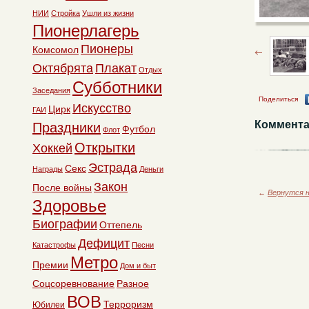
НИИ
Стройка
Ушли из жизни
Пионерлагерь
Пионеры
Комсомол
Октябрята
Плакат
Отдых
Субботники
Заседания
Поделиться
Искусство
Цирк
ГАИ
Коммента
Праздники
Футбол
Флот
Открытки
Хоккей
Эстрада
Секс
Награды
Деньги
Закон
После войны
←
Вернутся н
Здоровье
Биографии
Оттепель
Дефицит
Катастрофы
Песни
Метро
Премии
Дом и быт
Соцсоревнование
Разное
ВОВ
Терроризм
Юбилеи