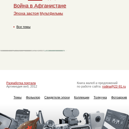
Война в Афганистане
Эпоха застоя
Мультфильмы
Все темы
Разработка портала
Книга жалоб и предложений
Артимедия веб, 2012
по работе сайта:
rodina@22-91.ru
Темы
Фольклор
Свидетели эпохи
Коллекции
Толкучка
Фотоархив