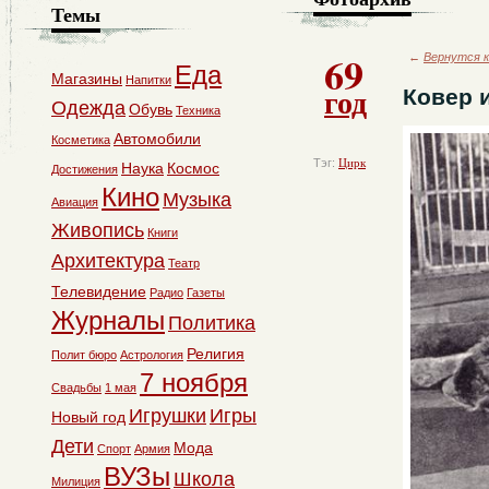
Темы
69
←
Вернутся к
Еда
Магазины
Напитки
год
Ковер 
Одежда
Обувь
Техника
Автомобили
Косметика
Тэг:
Цирк
Наука
Космос
Достижения
Кино
Музыка
Авиация
Живопись
Книги
Архитектура
Театр
Телевидение
Радио
Газеты
Журналы
Политика
Религия
Полит бюро
Астрология
7 ноября
Свадьбы
1 мая
Игрушки
Игры
Новый год
Дети
Мода
Спорт
Армия
ВУЗы
Школа
Милиция