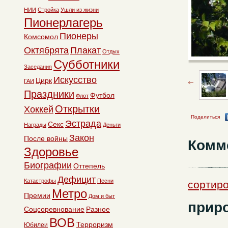
НИИ
Стройка
Ушли из жизни
Пионерлагерь
Пионеры
Комсомол
Октябрята
Плакат
Отдых
Субботники
Заседания
Искусство
Цирк
ГАИ
Праздники
Футбол
Флот
Открытки
Хоккей
Поделиться
Эстрада
Секс
Награды
Деньги
Закон
После войны
Комм
Здоровье
Биографии
Оттепель
Дефицит
Катастрофы
Песни
сортиро
Метро
Премии
Дом и быт
прир
Соцсоревнование
Разное
ВОВ
Терроризм
Юбилеи