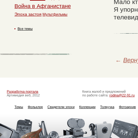
Мало кт
Война в Афганистане
Я упорн
Эпоха застоя
Мультфильмы
телевид
Все темы
←
Верн
Разработка портала
Книга жалоб и предложений
Артимедия веб, 2012
по работе сайта:
rodina@22-91.ru
Темы
Фольклор
Свидетели эпохи
Коллекции
Толкучка
Фотоархив