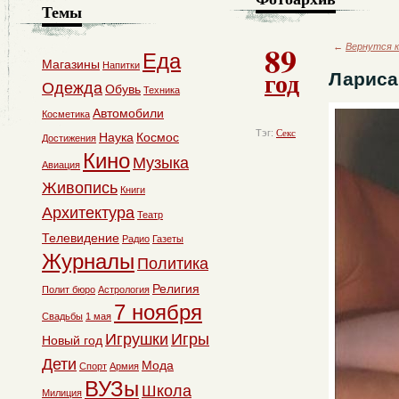
Темы
89
←
Вернутся к
Еда
Магазины
Напитки
год
Лариса
Одежда
Обувь
Техника
Автомобили
Косметика
Тэг:
Секс
Наука
Космос
Достижения
Кино
Музыка
Авиация
Живопись
Книги
Архитектура
Театр
Телевидение
Радио
Газеты
Журналы
Политика
Религия
Полит бюро
Астрология
7 ноября
Свадьбы
1 мая
Игрушки
Игры
Новый год
Дети
Мода
Спорт
Армия
ВУЗы
Школа
Милиция