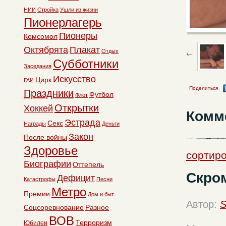
НИИ
Стройка
Ушли из жизни
Пионерлагерь
Пионеры
Комсомол
Октябрята
Плакат
Отдых
Субботники
Заседания
Искусство
Цирк
ГАИ
Поделиться
Праздники
Футбол
Флот
Открытки
Хоккей
Комм
Эстрада
Секс
Награды
Деньги
Закон
После войны
Здоровье
сортиро
Биографии
Оттепель
Скро
Дефицит
Катастрофы
Песни
Метро
Премии
Дом и быт
Автор:
S
Соцсоревнование
Разное
ВОВ
Терроризм
Юбилеи