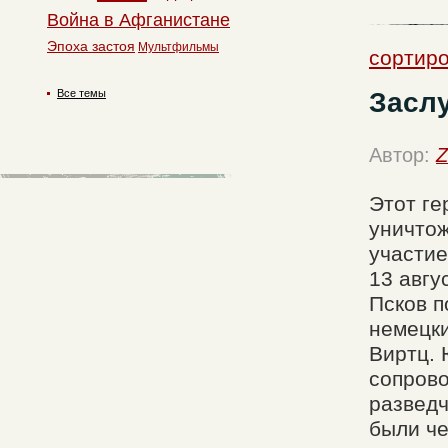
Война в Афганистане
Эпоха застоя
Мультфильмы
сортиро
Заслу
Все темы
Автор:
Z
Этот ге
уничтож
участие
13 авгу
Псков п
немецк
Виртц. 
сопров
разведч
были че