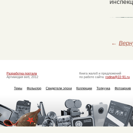
инспекц
←
Верн
Разработка портала
Книга жалоб и предложений
Артимедия веб, 2012
по работе сайта:
rodina@22-91.ru
Темы
Фольклор
Свидетели эпохи
Коллекции
Толкучка
Фотоархив