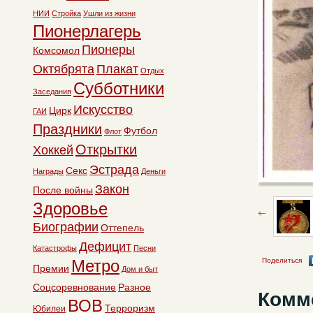
НИИ
Стройка
Ушли из жизни
Пионерлагерь
Пионеры
Комсомол
Октябрята
Плакат
Отдых
Субботники
Заседания
Искусство
Цирк
ГАИ
Праздники
Футбол
Флот
Открытки
Хоккей
Эстрада
Секс
Награды
Деньги
Закон
После войны
Здоровье
Биографии
Оттепель
Дефицит
Катастрофы
Песни
Метро
Поделиться
Премии
Дом и быт
Соцсоревнование
Разное
Комм
ВОВ
Терроризм
Юбилеи