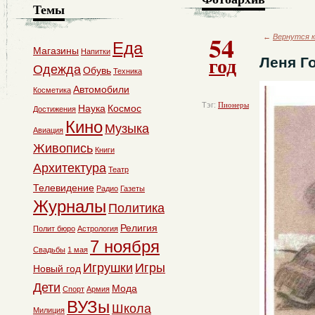
Темы
54
←
Вернутся к
Еда
Магазины
Напитки
год
Леня Г
Одежда
Обувь
Техника
Автомобили
Косметика
Тэг:
Пионеры
Наука
Космос
Достижения
Кино
Музыка
Авиация
Живопись
Книги
Архитектура
Театр
Телевидение
Радио
Газеты
Журналы
Политика
Религия
Полит бюро
Астрология
7 ноября
Свадьбы
1 мая
Игрушки
Игры
Новый год
Дети
Мода
Спорт
Армия
ВУЗы
Школа
Милиция