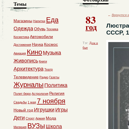
Темы
83
←
Вернутся к
Еда
Магазины
Напитки
год
Люстра
Одежда
Обувь
Техника
СССР, 1
Автомобили
Косметика
Тэг:
Дом и
Наука
Космос
Достижения
быт
Кино
Музыка
Авиация
Живопись
Книги
Архитектура
Театр
Телевидение
Радио
Газеты
Журналы
Политика
Религия
Полит бюро
Астрология
7 ноября
Свадьбы
1 мая
Игрушки
Игры
Новый год
Дети
Мода
Спорт
Армия
ВУЗы
Школа
Милиция