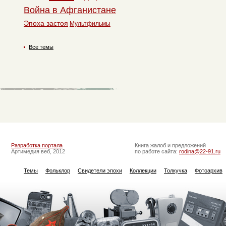
Война в Афганистане
Эпоха застоя
Мультфильмы
Все темы
Разработка портала
Книга жалоб и предложений
Артимедия веб, 2012
по работе сайта:
rodina@22-91.ru
Темы
Фольклор
Свидетели эпохи
Коллекции
Толкучка
Фотоархив