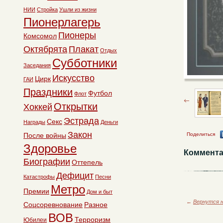
НИИ
Стройка
Ушли из жизни
Пионерлагерь
Пионеры
Комсомол
Октябрята
Плакат
Отдых
Субботники
Заседания
Искусство
Цирк
ГАИ
Праздники
Футбол
Флот
Открытки
Хоккей
Эстрада
Секс
Награды
Деньги
Закон
После войны
Поделиться
Здоровье
Коммента
Биографии
Оттепель
Дефицит
Катастрофы
Песни
Метро
Премии
Дом и быт
←
Вернутся н
Соцсоревнование
Разное
ВОВ
Терроризм
Юбилеи