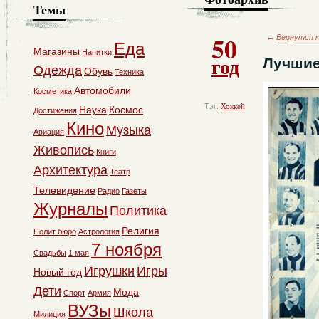
Темы
50
←
Вернутся к
Еда
Магазины
Напитки
год
Лучши
Одежда
Обувь
Техника
Автомобили
Косметика
Тэг:
Хоккей
Наука
Космос
Достижения
Кино
Музыка
Авиация
Живопись
Книги
Архитектура
Театр
Телевидение
Радио
Газеты
Журналы
Политика
Религия
Полит бюро
Астрология
7 ноября
Свадьбы
1 мая
Игрушки
Игры
Новый год
Дети
Мода
Спорт
Армия
ВУЗы
Школа
Милиция