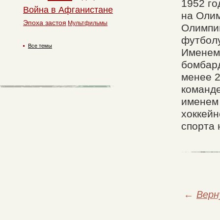
1952 го
Война в Афганистане
на Олим
Эпоха застоя
Мультфильмы
Олимпий
футболу
Все темы
Именем
бомбар
менее 2
команде
именем 
хоккейн
спорта 
←
Верн