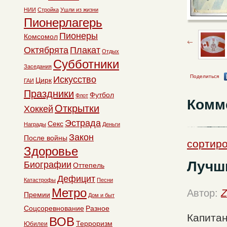
НИИ
Стройка
Ушли из жизни
Пионерлагерь
Пионеры
Комсомол
Октябрята
Плакат
Отдых
Субботники
Заседания
Поделиться
Искусство
Цирк
ГАИ
Праздники
Футбол
Флот
Комм
Открытки
Хоккей
Эстрада
Секс
Награды
Деньги
Закон
После войны
сортиро
Здоровье
Лучш
Биографии
Оттепель
Дефицит
Катастрофы
Песни
Метро
Автор:
Z
Премии
Дом и быт
Соцсоревнование
Разное
Капитан
ВОВ
Терроризм
Юбилеи