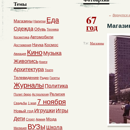
Темы
67
←
Вернутся к
Еда
Магазины
Напитки
год
Магази
Одежда
Обувь
Техника
Автомобили
Косметика
Тэг:
Магазины
Наука
Космос
Достижения
Кино
Музыка
Авиация
Живопись
Книги
Архитектура
Театр
Телевидение
Радио
Газеты
Журналы
Политика
Религия
Полит бюро
Астрология
7 ноября
Свадьбы
1 мая
Игрушки
Игры
Новый год
Дети
Мода
Спорт
Армия
ВУЗы
Школа
Милиция