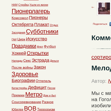
НИИ
Стройка
Ушли из жизни
Пионерлагерь
Пионеры
Комсомол
Октябрята
Плакат
Поделиться
Отдых
Субботники
Заседания
Комм
Искусство
Цирк
ГАИ
Праздники
Футбол
Флот
Открытки
Хоккей
сортиро
Эстрада
Секс
Награды
Деньги
Мелод
Закон
После войны
Здоровье
Биографии
Автор:
N
Оттепель
Дефицит
Катастрофы
Песни
Мы с ма
Метро
Премии
Дом и быт
на Гого
Соцсоревнование
Разное
изобили
ВОВ
Терроризм
Юбилеи