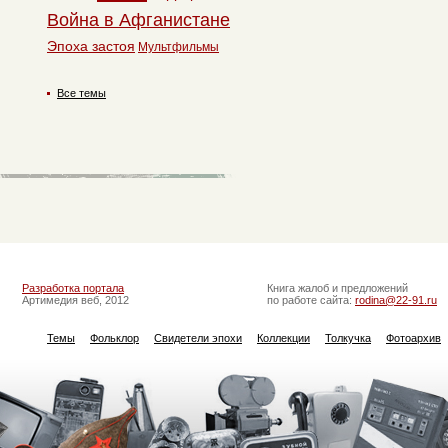
Война в Афганистане
Эпоха застоя
Мультфильмы
Все темы
Разработка портала
Книга жалоб и предложений
Артимедия веб, 2012
по работе сайта:
rodina@22-91.ru
Темы
Фольклор
Свидетели эпохи
Коллекции
Толкучка
Фотоархив