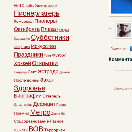
НИИ
Стройка
Ушли из жизни
Пионерлагерь
Пионеры
Комсомол
Октябрята
Плакат
Отдых
Субботники
Заседания
Искусство
Цирк
ГАИ
Поделиться
Праздники
Футбол
Флот
Коммента
Открытки
Хоккей
Эстрада
Секс
Награды
Деньги
Закон
После войны
Здоровье
←
Вернутся н
Биографии
Оттепель
Дефицит
Катастрофы
Песни
Метро
Премии
Дом и быт
Соцсоревнование
Разное
ВОВ
Терроризм
Юбилеи