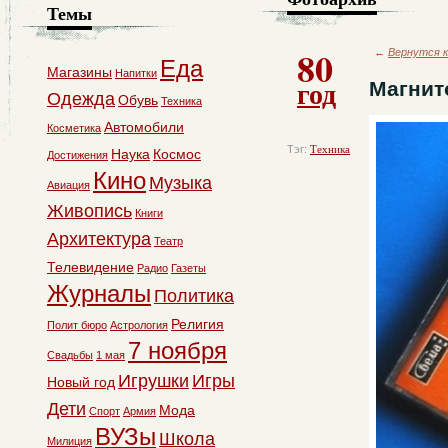
Темы
80
←
Вернутся к
Еда
Магазины
Напитки
год
Магнит
Одежда
Обувь
Техника
Автомобили
Косметика
Тэг:
Техника
Наука
Космос
Достижения
Кино
Музыка
Авиация
Живопись
Книги
Архитектура
Театр
Телевидение
Радио
Газеты
Журналы
Политика
Религия
Полит бюро
Астрология
7 ноября
Свадьбы
1 мая
Игрушки
Игры
Новый год
Дети
Мода
Спорт
Армия
ВУЗы
Школа
Милиция