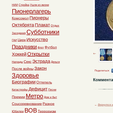
НИИ
Стройка
Ушли из жизни
Пионерлагерь
Пионеры
Комсомол
Октябрята
Плакат
Отдых
Субботники
Заседания
Искусство
Цирк
ГАИ
Праздники
Футбол
Флот
Открытки
Хоккей
Эстрада
Секс
Награды
Деньги
Закон
После войны
Поделиться
Здоровье
Коммента
Биографии
Оттепель
Дефицит
Катастрофы
Песни
Метро
Премии
Дом и быт
Соцсоревнование
Разное
←
Вернутся н
ВОВ
Терроризм
Юбилеи