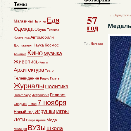
Темы
57
←
Вернутся к
Еда
Магазины
Напитки
год
Медаль
Одежда
Обувь
Техника
Автомобили
Косметика
Тэг:
Награды
Наука
Космос
Достижения
Кино
Музыка
Авиация
Живопись
Книги
Архитектура
Театр
Телевидение
Радио
Газеты
Журналы
Политика
Религия
Полит бюро
Астрология
7 ноября
Свадьбы
1 мая
Игрушки
Игры
Новый год
Дети
Мода
Спорт
Армия
ВУЗы
Школа
Милиция