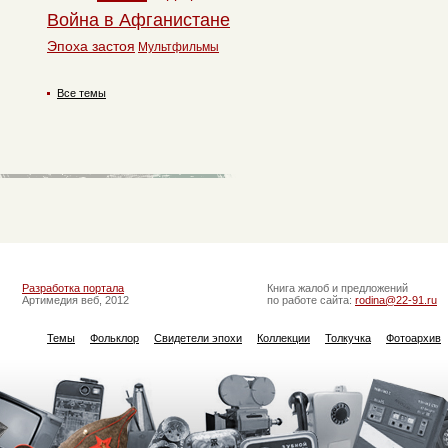
Война в Афганистане
Эпоха застоя
Мультфильмы
Все темы
Разработка портала
Книга жалоб и предложений
Артимедия веб, 2012
по работе сайта:
rodina@22-91.ru
Темы
Фольклор
Свидетели эпохи
Коллекции
Толкучка
Фотоархив