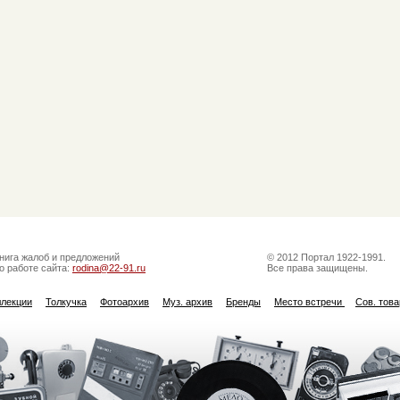
нига жалоб и предложений
© 2012 Портал 1922-1991.
о работе сайта:
rodina@22-91.ru
Все права защищены.
ллекции
Толкучка
Фотоархив
Муз. архив
Бренды
Место встречи
Сов. тов