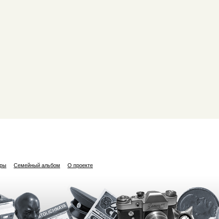
ары
Семейный альбом
О проекте