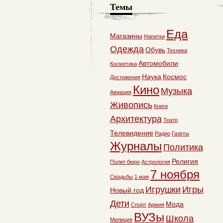
Темы
Еда
Магазины
Напитки
Одежда
Обувь
Техника
Автомобили
Косметика
Наука
Космос
Достижения
Кино
Музыка
Авиация
Живопись
Книги
Архитектура
Театр
Телевидение
Радио
Газеты
Журналы
Политика
Религия
Полит бюро
Астрология
7 ноября
Свадьбы
1 мая
Игрушки
Игры
Новый год
Дети
Мода
Спорт
Армия
ВУЗы
Школа
Милиция