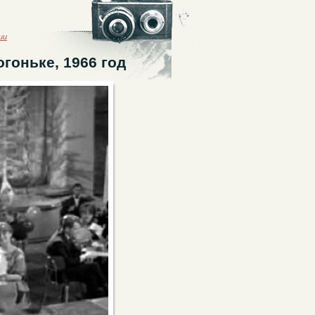
ии
гоньке, 1966 год