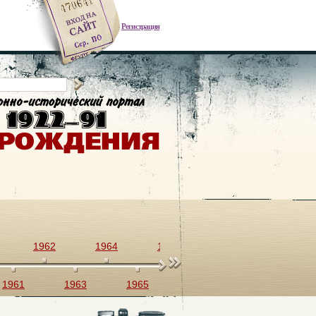
Регистрация
1962
1964
1966
1968
1970
1961
1963
1965
1967
1969