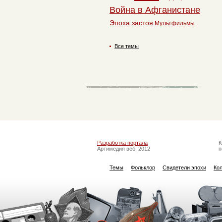
Война в Афганистане
Эпоха застоя
Мультфильмы
Все темы
Разработка портала
К
Артимедия веб, 2012
п
Темы
Фольклор
Свидетели эпохи
Ко