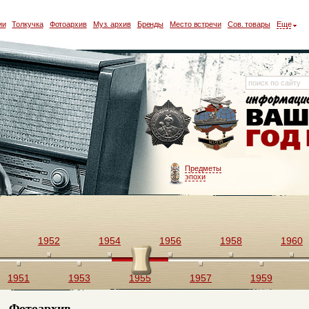
ии
Толкучка
Фотоархив
Муз. архив
Бренды
Место встречи
Сов. товары
Еще
Предметы
эпохи
1952
1954
1956
1958
1960
1951
1953
1955
1957
1959
Фотоархив