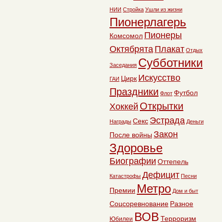
НИИ
Стройка
Ушли из жизни
Пионерлагерь
Пионеры
Комсомол
Октябрята
Плакат
Отдых
Субботники
Заседания
Искусство
Цирк
ГАИ
Праздники
Футбол
Флот
Открытки
Хоккей
Эстрада
Секс
Награды
Деньги
Закон
После войны
Здоровье
Биографии
Оттепель
Дефицит
Катастрофы
Песни
Метро
Премии
Дом и быт
Соцсоревнование
Разное
ВОВ
Терроризм
Юбилеи