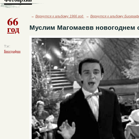
66
←
Вернутся к альбому 1966 год
←
Вернутся к альбому Биограф
год
Муслим Магомаевв новогоднем о
Тэг:
Биографии