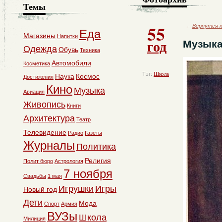
Темы
55
←
Вернутся к
Еда
Магазины
Напитки
год
Музыка
Одежда
Обувь
Техника
Автомобили
Косметика
Тэг:
Школа
Наука
Космос
Достижения
Кино
Музыка
Авиация
Живопись
Книги
Архитектура
Театр
Телевидение
Радио
Газеты
Журналы
Политика
Религия
Полит бюро
Астрология
7 ноября
Свадьбы
1 мая
Игрушки
Игры
Новый год
Дети
Мода
Спорт
Армия
ВУЗы
Школа
Милиция