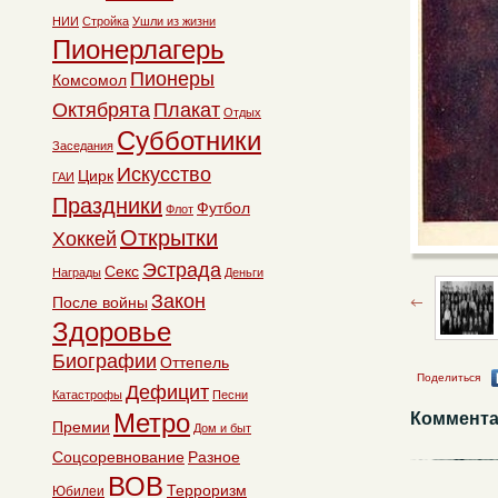
НИИ
Стройка
Ушли из жизни
Пионерлагерь
Пионеры
Комсомол
Октябрята
Плакат
Отдых
Субботники
Заседания
Искусство
Цирк
ГАИ
Праздники
Футбол
Флот
Открытки
Хоккей
Эстрада
Секс
Награды
Деньги
Закон
После войны
Здоровье
Биографии
Оттепель
Поделиться
Дефицит
Катастрофы
Песни
Метро
Коммента
Премии
Дом и быт
Соцсоревнование
Разное
ВОВ
Терроризм
Юбилеи