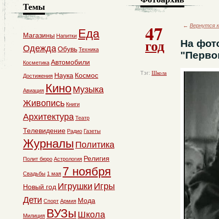
Темы
47
←
Вернутся к
Еда
Магазины
Напитки
год
На фот
Одежда
Обувь
Техника
"Первок
Автомобили
Косметика
Тэг:
Школа
Наука
Космос
Достижения
Кино
Музыка
Авиация
Живопись
Книги
Архитектура
Театр
Телевидение
Радио
Газеты
Журналы
Политика
Религия
Полит бюро
Астрология
7 ноября
Свадьбы
1 мая
Игрушки
Игры
Новый год
Дети
Мода
Спорт
Армия
ВУЗы
Школа
Милиция