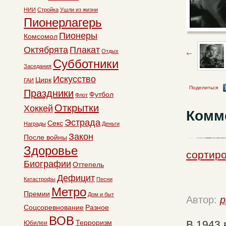
НИИ
Стройка
Ушли из жизни
Пионерлагерь
Пионеры
Комсомол
Октябрята
Плакат
Отдых
Субботники
Заседания
Искусство
Цирк
ГАИ
Поделиться
Праздники
Футбол
Флот
Открытки
Хоккей
Комм
Эстрада
Секс
Награды
Деньги
Закон
После войны
Здоровье
сортиро
Биографии
Оттепель
Дефицит
Катастрофы
Песни
Метро
Премии
Дом и быт
Автор:
p
Соцсоревнование
Разное
ВОВ
Терроризм
В 1943 
Юбилеи