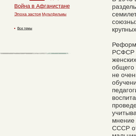
Война в Афганистане
раздель
семилет
Эпоха застоя
Мультфильмы
союзных
крупны
Все темы
Реформа
РСФСР 
женских
общего 
не очен
обучени
педагог
воспита
провед
учитыва
мнение 
СССР от
мальчик