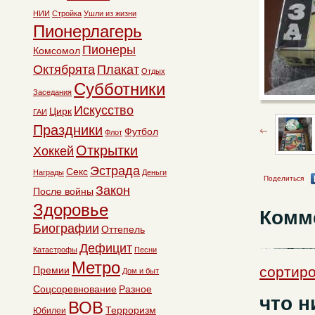
НИИ
Стройка
Ушли из жизни
Пионерлагерь
Пионеры
Комсомол
Октябрята
Плакат
Отдых
Субботники
Заседания
Искусство
Цирк
ГАИ
Праздники
Футбол
Флот
Открытки
Хоккей
Эстрада
Секс
Награды
Деньги
Поделиться
Закон
После войны
Здоровье
Комм
Биографии
Оттепель
Дефицит
Катастрофы
Песни
Метро
сортиро
Премии
Дом и быт
Соцсоревнование
Разное
что н
ВОВ
Терроризм
Юбилеи