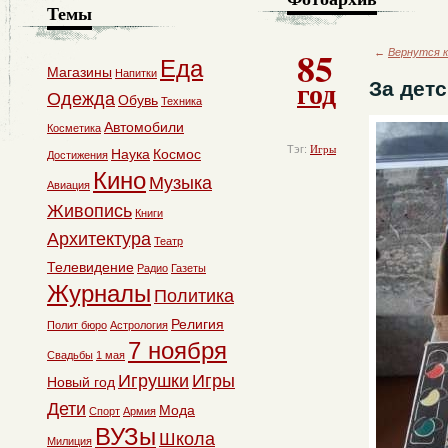
Темы
85
←
Вернутся к
Еда
Магазины
Напитки
год
За дет
Одежда
Обувь
Техника
Автомобили
Косметика
Тэг:
Игры
Наука
Космос
Достижения
Кино
Музыка
Авиация
Живопись
Книги
Архитектура
Театр
Телевидение
Радио
Газеты
Журналы
Политика
Религия
Полит бюро
Астрология
7 ноября
Свадьбы
1 мая
Игрушки
Игры
Новый год
Дети
Мода
Спорт
Армия
ВУЗы
Школа
Милиция