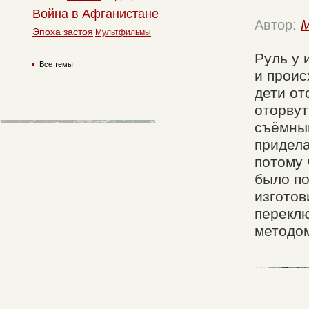
Война в Афганистане
Автор:
M
Эпоха застоя
Мультфильмы
Руль у 
Все темы
и проис
дети от
оторвут
съёмным
придела
потому 
было по
изготов
переклю
методом