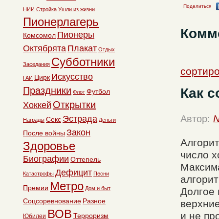
Поделиться
НИИ
Стройка
Ушли из жизни
Пионерлагерь
Комм
Пионеры
Комсомол
Октябрята
Плакат
Отдых
Субботники
Заседания
сортиро
Искусство
Цирк
ГАИ
Праздники
Как с
Футбол
Флот
Открытки
Хоккей
Автор:
N
Эстрада
Секс
Награды
Деньги
Закон
После войны
Алгорит
Здоровье
число х
Биографии
Оттепель
Максима
Дефицит
Катастрофы
Песни
алгорит
Метро
Премии
Дом и быт
Долгое 
Соцсоревнование
Разное
верхние
ВОВ
и не пр
Терроризм
Юбилеи