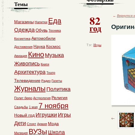
Темы
82
←
Вернутся к
Еда
Магазины
Напитки
год
Оригин
Одежда
Обувь
Техника
Автомобили
Косметика
Тэг:
Игры
Наука
Космос
Достижения
Кино
Музыка
Авиация
Живопись
Книги
Архитектура
Театр
Телевидение
Радио
Газеты
Журналы
Политика
Религия
Полит бюро
Астрология
7 ноября
Свадьбы
1 мая
Игрушки
Игры
Новый год
Дети
Мода
Спорт
Армия
ВУЗы
Школа
Милиция