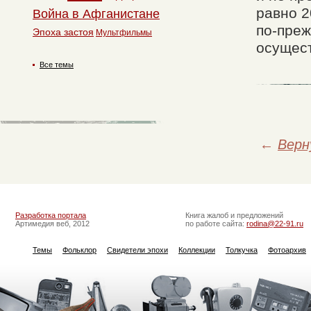
равно 2
Война в Афганистане
по-преж
Эпоха застоя
Мультфильмы
осущест
Все темы
←
Верн
Разработка портала
Книга жалоб и предложений
Артимедия веб, 2012
по работе сайта:
rodina@22-91.ru
Темы
Фольклор
Свидетели эпохи
Коллекции
Толкучка
Фотоархив