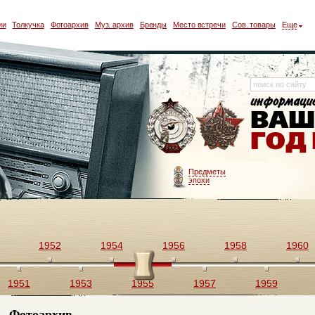
ии
Толкучка
Фотоархив
Муз. архив
Бренды
Место встречи
Сов. товары
Еще
Предметы
эпохи
1952
1954
1956
1958
1960
1951
1953
1955
1957
1959
Фотоархив