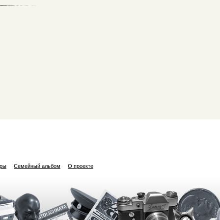
ары
Семейный альбом
О проекте