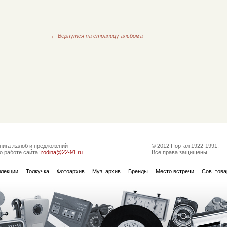
←
Вернутся на страницу альбома
нига жалоб и предложений
© 2012 Портал 1922-1991.
о работе сайта:
rodina@22-91.ru
Все права защищены.
ллекции
Толкучка
Фотоархив
Муз. архив
Бренды
Место встречи
Сов. тов