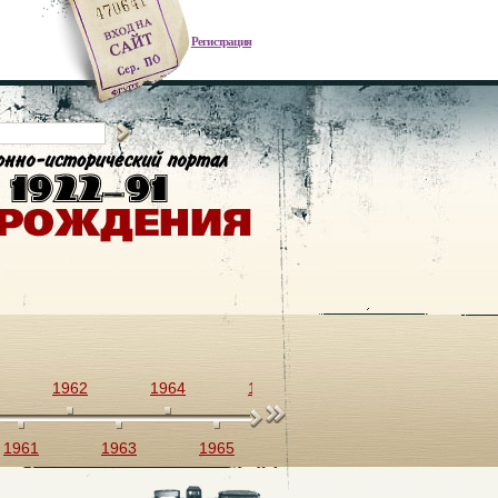
Регистрация
1962
1964
1966
1968
1970
1961
1963
1965
1967
1969