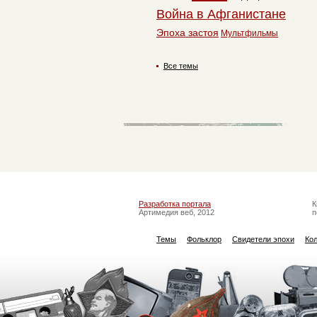
Война в Афганистане
Эпоха застоя
Мультфильмы
Все темы
Разработка портала
К
Артимедия веб, 2012
п
Темы
Фольклор
Свидетели эпохи
Ко