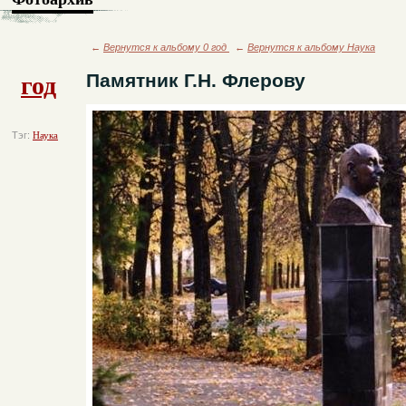
←
Вернутся к альбому 0 год
←
Вернутся к альбому Наука
год
Памятник Г.Н. Флерову
Тэг:
Наука