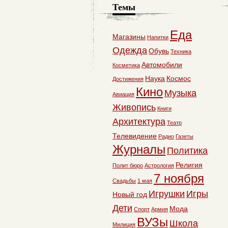
Темы
Еда
Магазины
Напитки
Одежда
Обувь
Техника
Автомобили
Косметика
Наука
Космос
Достижения
Кино
Музыка
Авиация
Живопись
Книги
Архитектура
Театр
Телевидение
Радио
Газеты
Журналы
Политика
Религия
Полит бюро
Астрология
7 ноября
Свадьбы
1 мая
Игрушки
Игры
Новый год
Дети
Мода
Спорт
Армия
ВУЗы
Школа
Милиция