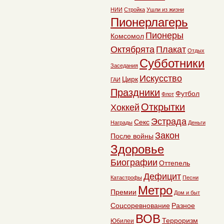
НИИ
Стройка
Ушли из жизни
Пионерлагерь
Пионеры
Комсомол
Октябрята
Плакат
Отдых
Субботники
Заседания
Искусство
Цирк
ГАИ
Праздники
Футбол
Флот
Открытки
Хоккей
Эстрада
Секс
Награды
Деньги
Закон
После войны
Здоровье
Биографии
Оттепель
Дефицит
Катастрофы
Песни
Метро
Премии
Дом и быт
Соцсоревнование
Разное
ВОВ
Терроризм
Юбилеи