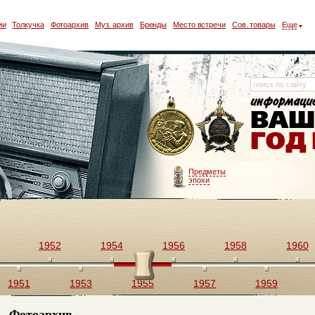
ии
Толкучка
Фотоархив
Муз. архив
Бренды
Место встречи
Сов. товары
Еще
Предметы
эпохи
1952
1954
1956
1958
1960
1951
1953
1955
1957
1959
Фотоархив