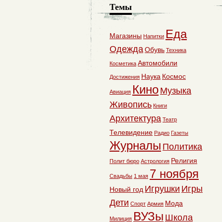
Темы
Еда
Магазины
Напитки
Одежда
Обувь
Техника
Автомобили
Косметика
Наука
Космос
Достижения
Кино
Музыка
Авиация
Живопись
Книги
Архитектура
Театр
Телевидение
Радио
Газеты
Журналы
Политика
Религия
Полит бюро
Астрология
7 ноября
Свадьбы
1 мая
Игрушки
Игры
Новый год
Дети
Мода
Спорт
Армия
ВУЗы
Школа
Милиция