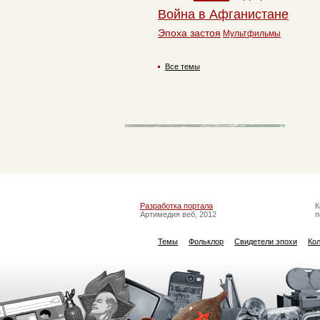
Война в Афганистане
Эпоха застоя
Мультфильмы
Все темы
Разработка портала
К
Артимедия веб, 2012
п
Темы
Фольклор
Свидетели эпохи
Ко