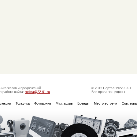
нига жалоб и предложений
© 2012 Портал 1922-1991.
о работе сайта:
rodina@22-91.ru
Все права защищены.
ллекции
Толкучка
Фотоархив
Муз. архив
Бренды
Место встречи
Сов. тов