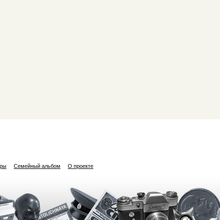
ары
Семейный альбом
О проекте