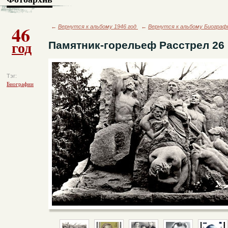
46
←
Вернутся к альбому 1946 год
←
Вернутся к альбому Биограф
год
Памятник-горельеф Расстрел 26
Тэг:
Биографии