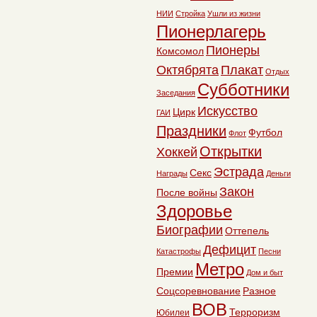
НИИ
Стройка
Ушли из жизни
Пионерлагерь
Пионеры
Комсомол
Октябрята
Плакат
Отдых
Субботники
Заседания
Искусство
Цирк
ГАИ
Праздники
Футбол
Флот
Открытки
Хоккей
Эстрада
Секс
Награды
Деньги
Закон
После войны
Здоровье
Биографии
Оттепель
Дефицит
Катастрофы
Песни
Метро
Премии
Дом и быт
Соцсоревнование
Разное
ВОВ
Терроризм
Юбилеи