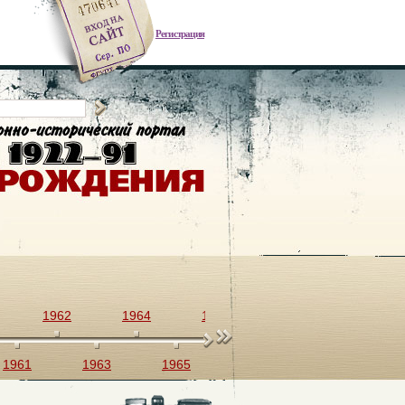
Регистрация
1962
1964
1966
1968
1970
1961
1963
1965
1967
1969