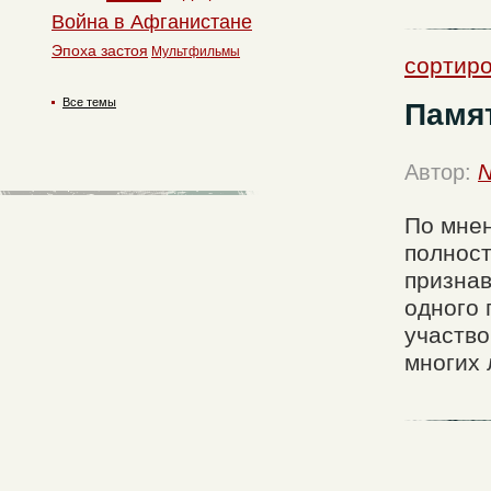
Война в Афганистане
Эпоха застоя
Мультфильмы
сортиро
Все темы
Памят
Автор:
N
По мнен
полност
признав
одного 
участво
многих 