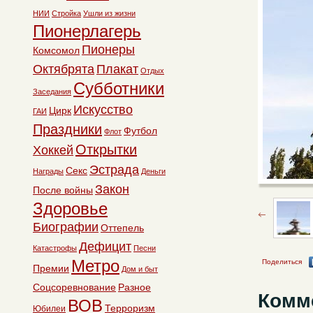
НИИ
Стройка
Ушли из жизни
Пионерлагерь
Пионеры
Комсомол
Октябрята
Плакат
Отдых
Субботники
Заседания
Искусство
Цирк
ГАИ
Праздники
Футбол
Флот
Открытки
Хоккей
Эстрада
Секс
Награды
Деньги
Закон
После войны
Здоровье
Биографии
Оттепель
Дефицит
Катастрофы
Песни
Метро
Поделиться
Премии
Дом и быт
Соцсоревнование
Разное
Комм
ВОВ
Терроризм
Юбилеи