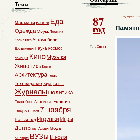
Темы
87
←
Вернутся к
Еда
Магазины
Напитки
год
Памятн
Одежда
Обувь
Техника
Автомобили
Косметика
Тэг:
Спорт
Наука
Космос
Достижения
Кино
Музыка
Авиация
Живопись
Книги
Архитектура
Театр
Телевидение
Радио
Газеты
Журналы
Политика
Религия
Полит бюро
Астрология
7 ноября
Свадьбы
1 мая
Игрушки
Игры
Новый год
Дети
Мода
Спорт
Армия
ВУЗы
Школа
Милиция