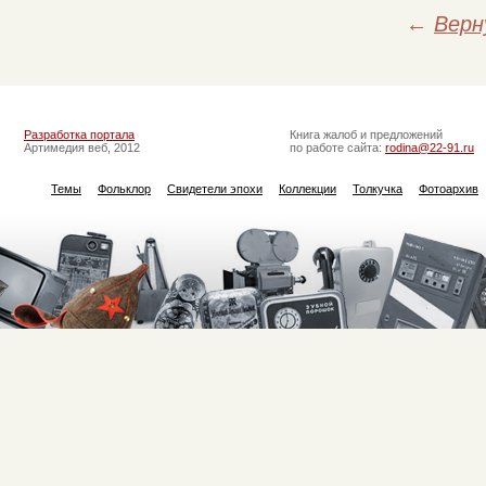
←
Верн
Разработка портала
Книга жалоб и предложений
Артимедия веб, 2012
по работе сайта:
rodina@22-91.ru
Темы
Фольклор
Свидетели эпохи
Коллекции
Толкучка
Фотоархив