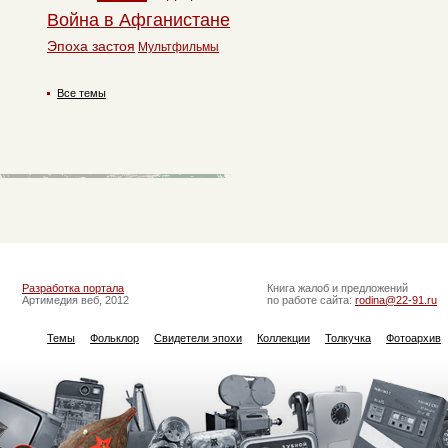
Война в Афганистане
Эпоха застоя
Мультфильмы
Все темы
Разработка портала
Книга жалоб и предложений
Артимедия веб, 2012
по работе сайта:
rodina@22-91.ru
Темы
Фольклор
Свидетели эпохи
Коллекции
Толкучка
Фотоархив