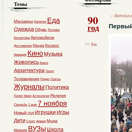
Темы
90
←
Вернутся к
Еда
Магазины
Напитки
год
Первый
Одежда
Обувь
Техника
Автомобили
Косметика
Тэг:
Еда
Наука
Космос
Достижения
Кино
Музыка
Авиация
Живопись
Книги
Архитектура
Театр
Телевидение
Радио
Газеты
Журналы
Политика
Религия
Полит бюро
Астрология
7 ноября
Свадьбы
1 мая
Игрушки
Игры
Новый год
Дети
Мода
Спорт
Армия
ВУЗы
Школа
Милиция