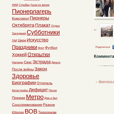
НИИ
Стройка
Ушли из жизни
Пионерлагерь
Пионеры
Комсомол
Октябрята
Плакат
Отдых
Субботники
Заседания
Искусство
Цирк
ГАИ
Праздники
Поделиться
Футбол
Флот
Открытки
Хоккей
Коммента
Эстрада
Секс
Награды
Деньги
Закон
После войны
Здоровье
←
Вернутся н
Биографии
Оттепель
Дефицит
Катастрофы
Песни
Метро
Премии
Дом и быт
Соцсоревнование
Разное
ВОВ
Терроризм
Юбилеи