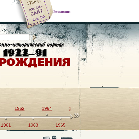
Регистрация
1962
1964
1966
1968
1970
1961
1963
1965
1967
1969