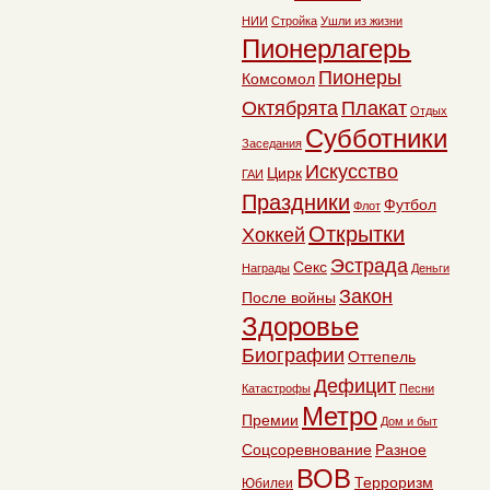
НИИ
Стройка
Ушли из жизни
Пионерлагерь
Пионеры
Комсомол
Октябрята
Плакат
Отдых
Субботники
Заседания
Искусство
Цирк
ГАИ
Праздники
Футбол
Флот
Открытки
Хоккей
Эстрада
Секс
Награды
Деньги
Закон
После войны
Здоровье
Биографии
Оттепель
Дефицит
Катастрофы
Песни
Метро
Премии
Дом и быт
Соцсоревнование
Разное
ВОВ
Терроризм
Юбилеи