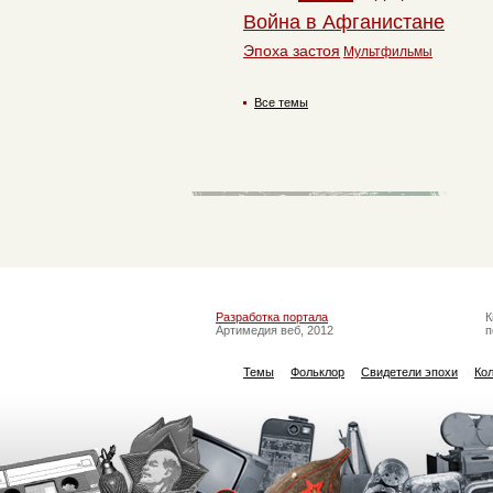
Война в Афганистане
Эпоха застоя
Мультфильмы
Все темы
Разработка портала
К
Артимедия веб, 2012
п
Темы
Фольклор
Свидетели эпохи
Ко