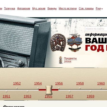
ии
Толкучка
Фотоархив
Муз. архив
Бренды
Место встречи
Сов. товары
Еще
Предметы
эпохи
1952
1954
1956
1958
1960
1951
1953
1955
1957
1959
Фотоархив