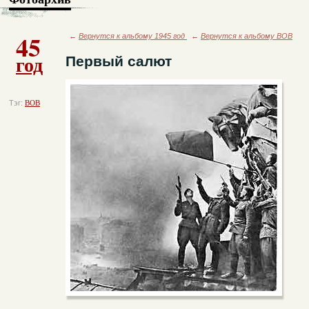
45
←
Вернутся к альбому 1945 год
←
Вернутся к альбому ВОВ
год
Первый салют
Тэг:
ВОВ