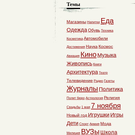
Темы
Еда
Магазины
Напитки
Одежда
Обувь
Техника
Автомобили
Косметика
Наука
Космос
Достижения
Кино
Музыка
Авиация
Живопись
Книги
Архитектура
Театр
Телевидение
Радио
Газеты
Журналы
Политика
Религия
Полит бюро
Астрология
7 ноября
Свадьбы
1 мая
Игрушки
Игры
Новый год
Дети
Мода
Спорт
Армия
ВУЗы
Школа
Милиция