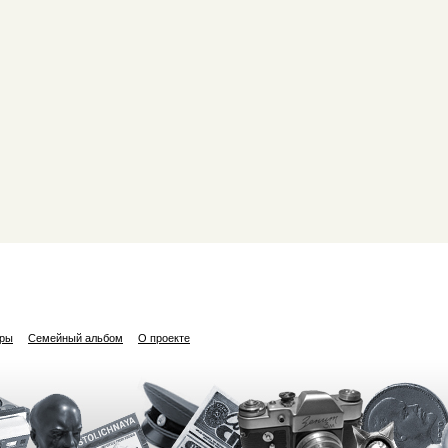
ары
Семейный альбом
О проекте