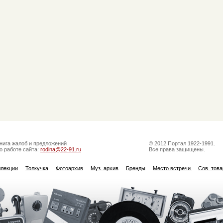
нига жалоб и предложений
© 2012 Портал 1922-1991.
о работе сайта:
rodina@22-91.ru
Все права защищены.
ллекции
Толкучка
Фотоархив
Муз. архив
Бренды
Место встречи
Сов. тов