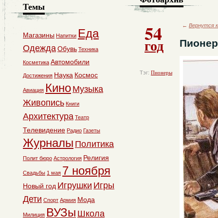
Темы
54
←
Вернутся к
Еда
Магазины
Напитки
год
Пионер
Одежда
Обувь
Техника
Автомобили
Косметика
Тэг:
Пионеры
Наука
Космос
Достижения
Кино
Музыка
Авиация
Живопись
Книги
Архитектура
Театр
Телевидение
Радио
Газеты
Журналы
Политика
Религия
Полит бюро
Астрология
7 ноября
Свадьбы
1 мая
Игрушки
Игры
Новый год
Дети
Мода
Спорт
Армия
ВУЗы
Школа
Милиция