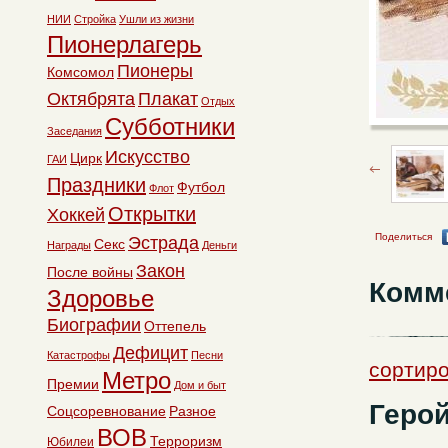
НИИ
Стройка
Ушли из жизни
Пионерлагерь
Пионеры
Комсомол
Октябрята
Плакат
Отдых
Субботники
Заседания
Искусство
Цирк
ГАИ
Праздники
Футбол
Флот
Открытки
Хоккей
Поделиться
Эстрада
Секс
Награды
Деньги
Закон
После войны
Комм
Здоровье
Биографии
Оттепель
Дефицит
Катастрофы
Песни
сортиро
Метро
Премии
Дом и быт
Геро
Соцсоревнование
Разное
ВОВ
Терроризм
Юбилеи