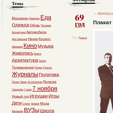
Темы
69
←
Вернутся к
Еда
Магазины
Напитки
год
Плакат
Одежда
Обувь
Техника
Автомобили
Косметика
Тэг:
Деньги
Наука
Космос
Достижения
Кино
Музыка
Авиация
Живопись
Книги
Архитектура
Театр
Телевидение
Радио
Газеты
Журналы
Политика
Религия
Полит бюро
Астрология
7 ноября
Свадьбы
1 мая
Игрушки
Игры
Новый год
Дети
Мода
Спорт
Армия
ВУЗы
Школа
Милиция