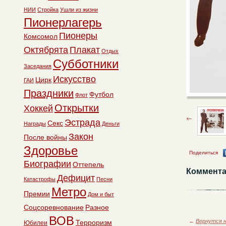
НИИ
Стройка
Ушли из жизни
Пионерлагерь
Пионеры
Комсомол
Октябрята
Плакат
Отдых
Субботники
Заседания
Искусство
Цирк
ГАИ
Праздники
Футбол
Флот
Открытки
Хоккей
Эстрада
Секс
Награды
Деньги
Закон
После войны
Здоровье
Поделиться
Биографии
Оттепель
Коммента
Дефицит
Катастрофы
Песни
Метро
Премии
Дом и быт
Соцсоревнование
Разное
ВОВ
←
Вернутся н
Терроризм
Юбилеи