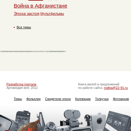
Война в Афганистане
Эпоха застоя
Мультфильмы
Все темы
Разработка портала
Книга жалоб и предложений
Артимедия веб, 2012
по работе сайта:
rodina@22-91.ru
Темы
Фольклор
Свидетели эпохи
Коллекции
Толкучка
Фотоархив